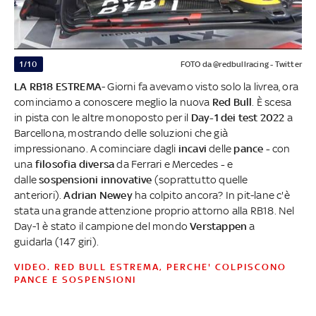
1/10
FOTO da @redbullracing - Twitter
LA RB18 ESTREMA
- Giorni fa avevamo visto solo la livrea, ora
cominciamo a conoscere meglio la nuova
Red Bull
. È scesa
in pista con le altre monoposto per il
Day-1 dei test 2022
a
Barcellona, mostrando delle soluzioni che già
impressionano. A cominciare dagli
incavi
delle
pance -
con
una
filosofia diversa
da Ferrari e Mercedes
-
e
dalle
sospensioni innovative
(soprattutto quelle
anteriori).
Adrian Newey
ha colpito ancora? In pit-lane c'è
stata una grande attenzione proprio attorno alla RB18. Nel
Day-1 è stato il campione del mondo
Verstappen
a
guidarla (147 giri).
VIDEO. RED BULL ESTREMA, PERCHE' COLPISCONO
PANCE E SOSPENSIONI