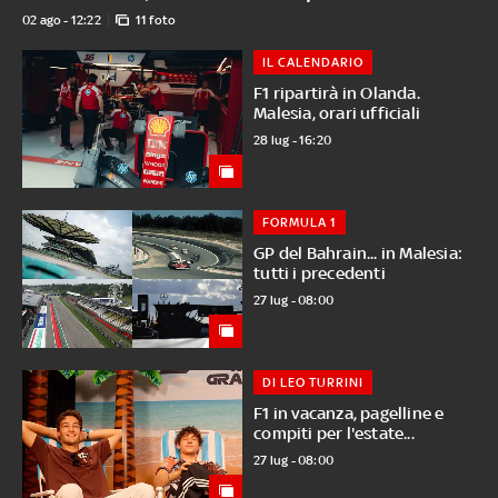
02 ago - 12:22
11 foto
IL CALENDARIO
F1 ripartirà in Olanda.
Malesia, orari ufficiali
28 lug - 16:20
FORMULA 1
GP del Bahrain... in Malesia:
tutti i precedenti
27 lug - 08:00
DI LEO TURRINI
F1 in vacanza, pagelline e
compiti per l'estate...
27 lug - 08:00