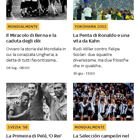
MONDIALMENTE
YOKOHAMA 2002
Il Miracolo di Berna e la
La Penta di Ronaldo e una
caduta degli dèi
vita da Kahn
Ovvero la storia del Mondiale in
Rudi Völler contro Felipe
cui la corazzata Ungheria, a
Scolari: due squadre
detta di tutti favoritissima...
diversissime, ma due filosofie
che in qualche...
04 lug - 08:00
30 giu - 13:50
SVEZIA '58
MONDIALMENTE
La Primeira di Pelé, 'O Rei'
La Selección campeón nel