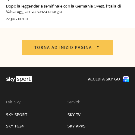
Dopo la leggendaria semifinale con la Germania Ovest, l’Italia di
Valcareggi arriva senza energie...
22 giu - 00:00
TORNA AD INIZIO PAGINA
ACCEDI A SKY GO
I siti Sky:
Servizi:
SKY SPORT
SKY TV
SKY TG24
SKY APPS