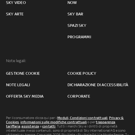
SKY VIDEO
NOW
SKY ARTE
SKY BAR
SPAZI SKY
PROGRAMMI
Note legali:
GESTIONE COOKIE
COOKIE POLICY
NOTE LEGALI
DICHIARAZIONE DI ACCESSIBILITÀ
OFFERTA SKY MEDIA
CORPORATE
Per il consumatore clicca qui per i
Moduli, Condizioni contrattuali
,
Privacy &
Cookies
,
informazioni sulle modifiche contrattuali
o per
trasparenza
tariffaria
,
assistenza
e
contatti
. Tutti i marchi Sky e i diritti di proprietà
intellettuale in essi contenuti, sono di proprietà di Sky international AG e sono
utilizzati su licenza. Copyright 2026 Sky Italia - Sky Italia Srl Via Monte Penice, 7 -