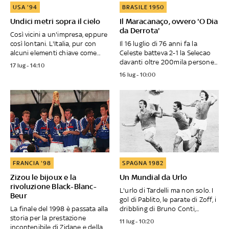
USA '94
BRASILE 1950
Undici metri sopra il cielo
Il Maracanaço, ovvero 'O Dia
da Derrota'
Così vicini a un'impresa, eppure
così lontani. L'Italia, pur con
Il 16 luglio di 76 anni fa la
alcuni elementi chiave come...
Celeste batteva 2-1 la Selecao
davanti oltre 200mila persone...
17 lug - 14:10
16 lug - 10:00
FRANCIA '98
SPAGNA 1982
Zizou le bijoux e la
Un Mundial da Urlo
rivoluzione Black-Blanc-
L'urlo di Tardelli ma non solo. I
Beur
gol di Pablito, le parate di Zoff, i
La finale del 1998 è passata alla
dribbling di Bruno Conti,...
storia per la prestazione
11 lug - 10:20
incontenibile di Zidane e della