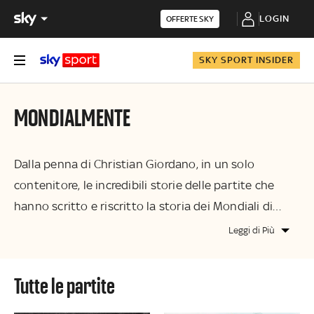
LOGIN
OFFERTE SKY
SKY SPORT INSIDER
MONDIALMENTE
Dalla penna di Christian Giordano, in un solo
contenitore, le incredibili storie delle partite che
hanno scritto e riscritto la storia dei Mondiali di
calcio, in un lungo e poetico percorso attraverso le
Leggi di Più
gesta che hanno segnato le carriere dei campioni più
grandi. O meglio, Mondiali.
tutte le partite