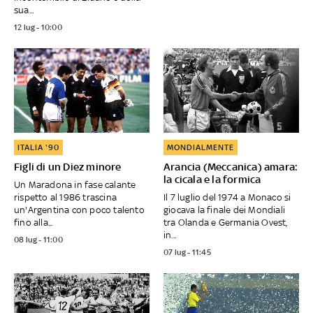
sua...
12 lug - 10:00
ITALIA '90
MONDIALMENTE
Figli di un Diez minore
Arancia (Meccanica) amara:
la cicala e la formica
Un Maradona in fase calante
rispetto al 1986 trascina
Il 7 luglio del 1974 a Monaco si
un'Argentina con poco talento
giocava la finale dei Mondiali
fino alla...
tra Olanda e Germania Ovest,
in...
08 lug - 11:00
07 lug - 11:45