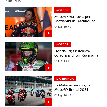
01 lug - 21:15
MOTOGP
MotoGP, via libera per
Bastianini in Trackhouse
01 lug - 18:40
MOTOGP
Honda Lcr, Crutchlow
correrà anche in Germania
01 lug - 13:15
L'ANNUNCIO
La Malesia rinnova, in
MotoGP fino al 2031
01 lug - 10:46