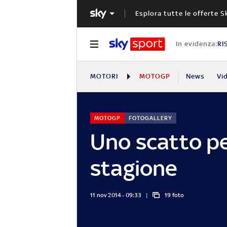
Esplora tutte le offerte S
In evidenza:
RI
MOTORI
MOTOGP
News
Vi
MOTOGP
FOTOGALLERY
Uno scatto pe
stagione
11 nov 2014 - 09:33
19 foto