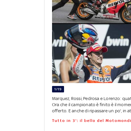
1/19
Marquez, Rossi, Pedrosa e Lorenzo: quat
Ora che il campionato è finito è il mome
offerto. E anche di ripassare un po', in a
Tutto in 3': il bello del Motomon