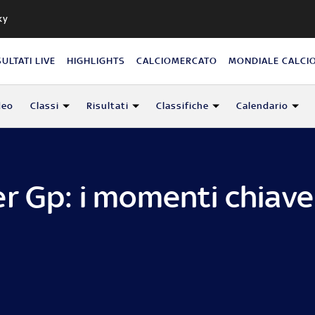
ky
SULTATI LIVE
HIGHLIGHTS
CALCIOMERCATO
MONDIALE CALCI
deo
Classi
Risultati
Classifiche
Calendario
r Gp: i momenti chiave