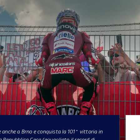
anche a Brno e conquista la 101^ vittoria in
in Repubblica Ceca (eguagliato il record di