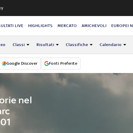
ky
SULTATI LIVE
HIGHLIGHTS
MERCATO
AMICHEVOLI
EUROPEI 
deo
Classi
Risultati
Classifiche
Calendario
Google Discover
Fonti Preferite
torie nel
rc
101