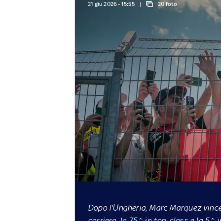
21 giu 2026 - 15:55
20 foto
Dopo l'Ungheria, Marc Marquez vince 
carriera, la 75^ in top-class e la 5^ 