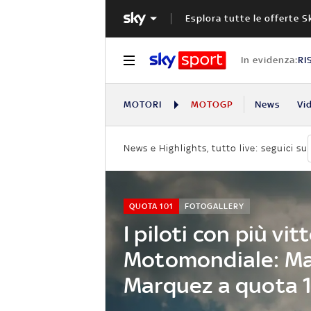
Esplora tutte le offerte S
In evidenza:
RI
MOTORI
MOTOGP
News
Vi
News e Highlights, tutto live: seguici su
QUOTA 101
FOTOGALLERY
I piloti con più vit
Motomondiale: Ma
Marquez a quota 