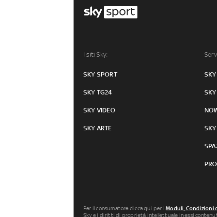
I siti Sky:
Serv
SKY SPORT
SKY
SKY TG24
SKY
SKY VIDEO
NO
SKY ARTE
SKY
SPA
PRO
Per il consumatore clicca qui per i
Moduli, Condizioni 
Sky e i diritti di proprietà intellettuale in essi conten