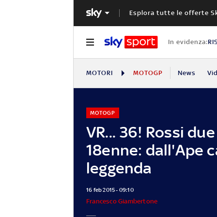
Esplora tutte le offerte S
In evidenza:
RI
MOTORI
MOTOGP
News
Vi
MOTOGP
VR... 36! Rossi due
18enne: dall'Ape c
leggenda
16 feb 2015 - 09:10
Francesco Giambertone