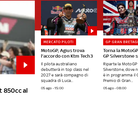
MERCATO PILOTI
GP GRAN BRETAG
MotoGP, Agius trova
Torna la MotoGP:
l'accordo con Ktm Tech3
GP Silverstone 
Il pilota australiano
Riparte la MotoGP 
debutterà in top class nel
Silverstone, dove 
2027 e sarà compagno di
è in programma il 
squadra di Luca...
Premio di Gran...
05 ago - 15:00
05 ago - 08:00
t 850cc al