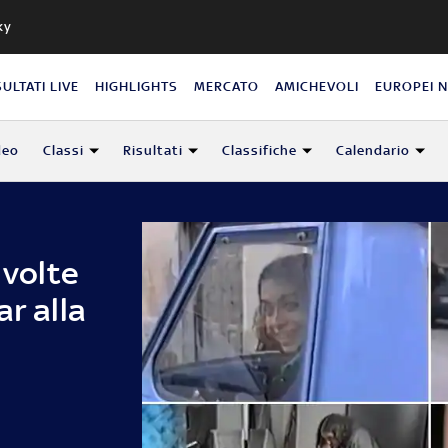
ky
SULTATI LIVE
HIGHLIGHTS
MERCATO
AMICHEVOLI
EUROPEI 
deo
Classi
Risultati
Classifiche
Calendario
 volte
ar alla