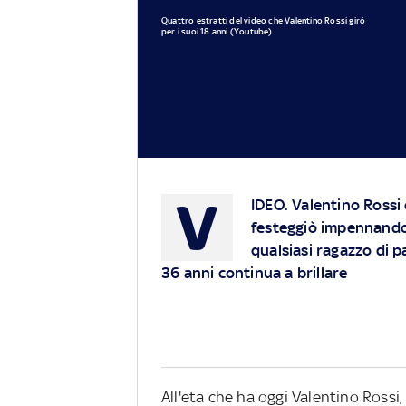
Quattro estratti del video che Valentino Rossi girò
per i suoi 18 anni (Youtube)
V
IDEO.
Valentino Rossi c
festeggiò impennando 
qualsiasi ragazzo di p
36 anni continua a brillare
All'eta che ha oggi Valentino Rossi, 