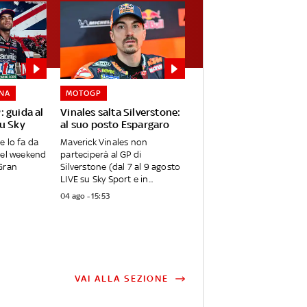
NA
MOTOGP
 guida al
Vinales salta Silverstone:
su Sky
al suo posto Espargaro
e lo fa da
Maverick Vinales non
nel weekend
parteciperà al GP di
Gran
Silverstone (dal 7 al 9 agosto
LIVE su Sky Sport e in...
04 ago - 15:53
VAI ALLA SEZIONE