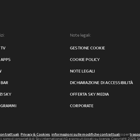
izi:
Note legali:
 TV
GESTIONE COOKIE
 APPS
COOKIE POLICY
W
NOTE LEGALI
 BAR
DICHIARAZIONE DI ACCESSIBILITÀ
ZI SKY
OFFERTA SKY MEDIA
GRAMMI
CORPORATE
contrattuali
,
Privacy & Cookies
,
informazioni sulle modifiche contrattuali
o per
traspa
uti, sono di proprietà di Sky international AG e sono utilizzati su licenza. Copyright 2026 Sky