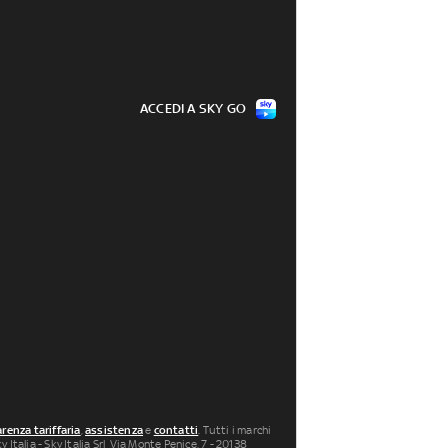
ACCEDI A SKY GO
renza tariffaria
,
assistenza
e
contatti
. Tutti i marchi
 Italia - Sky Italia Srl Via Monte Penice, 7 - 20138