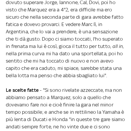
dovuto superare Jorge, Iannone, Cal, Dovi, poi ho
visto che Marquez era a 4"2, era difficile ma ero
sicuro che nella seconda parte di gara avrebbe fatto
fatica e dovevo provarci. E vedere Marc lì, in
Argentina, che lo vai a prendere, è una sensazione
che ti dà gusto. Dopo ci siamo toccati, l'ho superato
in frenata ma lui è così, gioca il tutto per tutto,
all in
,
nella prima curva mi ha dato una sportellata, poi ho
sentito che mi ha toccato di nuovo e non avevo
capito che era caduto, mi spiace, sarebbe stata una
bella lotta ma penso che abbia sbagliato lui".
Le scelte fatte
- "Si sono rivelate azzeccate, ma non
abbiamo pensato a Marquez, solo a quello che
dovevamo fare noi e cioè finire la gara nel minor
tempo possibile; e anche se in rettilineo la Yamaha è
più lenta di Ducati e Honda "in queste tre gare siamo
andati sempre forte, ne ho vinte due e ci sono