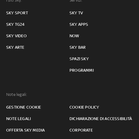
I siti Sky:
Servizi:
SKY SPORT
SKY TV
SKY TG24
SKY APPS
SKY VIDEO
NOW
SKY ARTE
SKY BAR
SPAZI SKY
PROGRAMMI
Note legali:
GESTIONE COOKIE
COOKIE POLICY
NOTE LEGALI
DICHIARAZIONE DI ACCESSIBILITÀ
OFFERTA SKY MEDIA
CORPORATE