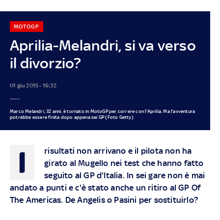
MOTOGP
Aprilia-Melandri, si va verso
il divorzio?
01 giu 2015 - 16:32
Marco Melandri, 32 anni, è tornato in MotoGP per correre con l'Aprilia. Ma l'avventura
potrebbe essere finita dopo appena sei GP (Foto Getty)
I
risultati non arrivano e il pilota non ha
girato al Mugello nei test che hanno fatto
seguito al GP d'Italia. In sei gare non è mai
andato a punti e c'è stato anche un ritiro al GP Of
The Americas. De Angelis o Pasini per sostituirlo?