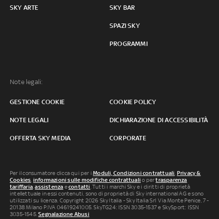
SKY ARTE
SKY BAR
SPAZI SKY
PROGRAMMI
Note legali:
GESTIONE COOKIE
COOKIE POLICY
NOTE LEGALI
DICHIARAZIONE DI ACCESSIBILITÀ
OFFERTA SKY MEDIA
CORPORATE
Per il consumatore clicca qui per i
Moduli, Condizioni contrattuali
,
Privacy &
Cookies
,
informazioni sulle modifiche contrattuali
o per
trasparenza
tariffaria
,
assistenza
e
contatti
. Tutti i marchi Sky e i diritti di proprietà
intellettuale in essi contenuti, sono di proprietà di Sky international AG e sono
utilizzati su licenza. Copyright 2026 Sky Italia - Sky Italia Srl Via Monte Penice, 7 -
20138 Milano P.IVA 04619241005. SkyTG24: ISSN 3035-1537 e SkySport: ISSN
3035-1545.
Segnalazione Abusi