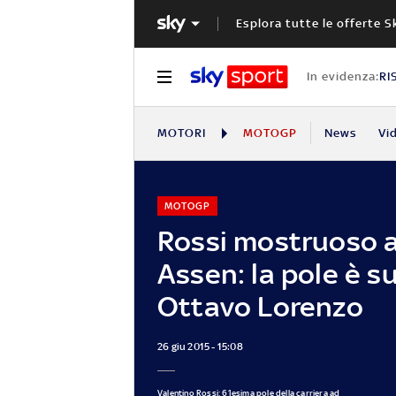
Esplora tutte le offerte S
In evidenza:
RI
MOTORI
MOTOGP
News
Vi
MOTOGP
Rossi mostruoso 
Assen: la pole è su
Ottavo Lorenzo
26 giu 2015 - 15:08
Valentino Rossi: 61esima pole della carriera ad