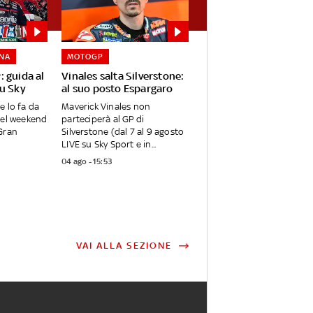
NA
MOTOGP
 guida al
Vinales salta Silverstone:
su Sky
al suo posto Espargaro
e lo fa da
Maverick Vinales non
nel weekend
parteciperà al GP di
Gran
Silverstone (dal 7 al 9 agosto
LIVE su Sky Sport e in...
04 ago - 15:53
VAI ALLA SEZIONE