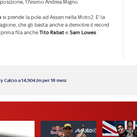
a posizione, 17esimo Andrea Migno.
o
si prende la pole ad Assen nella Moto2.
E' la
tagione
, che gli basta anche a demolire
il record
n prima fila anche
Tito Rabat
e
Sam Lowes
.
ky Calcio a 14,90€/m per 18 mesi