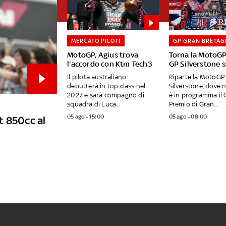
MERCATO PILOTI
GP GRAN BRETAG
MotoGP, Agius trova
Torna la MotoGP:
l'accordo con Ktm Tech3
GP Silverstone 
Il pilota australiano
Riparte la MotoGP 
debutterà in top class nel
Silverstone, dove 
2027 e sarà compagno di
è in programma il 
squadra di Luca...
Premio di Gran...
05 ago - 15:00
05 ago - 08:00
t 850cc al