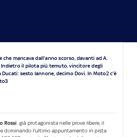
le che mancava dall'anno scorso, davanti ad A.
ndietro il pilota più temuto, vincitore degli
ia Ducati: sesto Iannone, decimo Dovi. In Moto2 c'è
oto3
o Rossi
: già protagonista nelle prove libere, il
te dominando l'ultimo appuntamento in pista