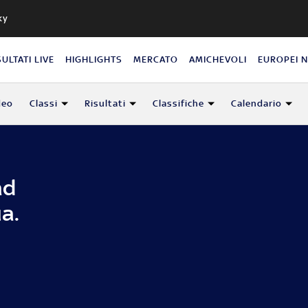
ky
SULTATI LIVE
HIGHLIGHTS
MERCATO
AMICHEVOLI
EUROPEI 
deo
Classi
Risultati
Classifiche
Calendario
ad
a.