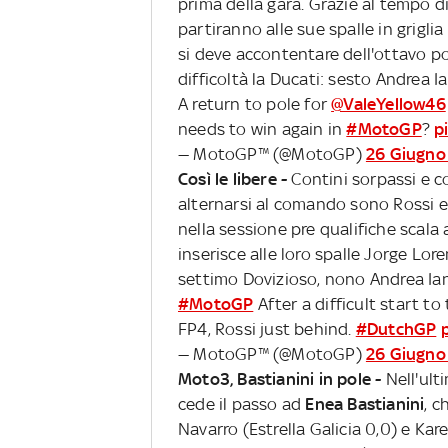
prima della gara. Grazie al tempo di
partiranno alle sue spalle in griglia
si deve accontentare dell'ottavo p
difficoltà la Ducati: sesto Andrea 
A return to pole for
@ValeYellow46
needs to win again in
#MotoGP
?
p
— MotoGP™ (@MotoGP)
26 Giugno
Così le libere -
Contini sorpassi e 
alternarsi al comando sono Rossi e 
nella sessione pre qualifiche scala a
inserisce alle loro spalle Jorge Lo
settimo Dovizioso, nono Andrea Ia
#MotoGP
After a difficult start t
FP4, Rossi just behind.
#DutchGP
— MotoGP™ (@MotoGP)
26 Giugno
Moto3, Bastianini in pole -
Nell'ult
cede il passo ad
Enea
Bastianini
, c
Navarro (Estrella Galicia 0,0)
e Kare