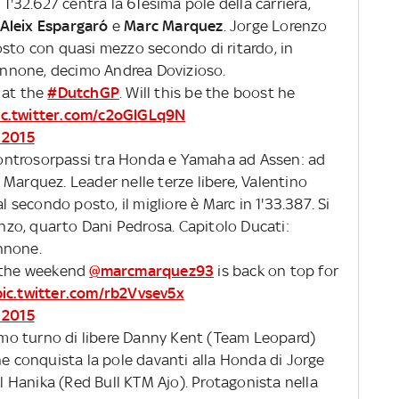
 1'32.627 centra la 61esima pole della carriera,
Aleix
Espargaró
e
Marc Marquez
. Jorge Lorenzo
osto con quasi mezzo secondo di ritardo, in
Iannone, decimo Andrea Dovizioso.
at the
#DutchGP
. Will this be the boost he
ic.twitter.com/c2oGlGLq9N
 2015
controsorpassi tra Honda e Yamaha ad Assen: ad
Marquez. Leader nelle terze libere, Valentino
l secondo posto, il migliore è Marc in 1'33.387. Si
renzo, quarto Dani Pedrosa. Capitolo Ducati:
nnone.
o the weekend
@marcmarquez93
is back on top for
pic.twitter.com/rb2Vvsev5x
 2015
imo turno di libere Danny Kent (Team Leopard)
he conquista la pole davanti alla
Honda di Jorge
l Hanika (Red Bull KTM Ajo). Protagonista nella