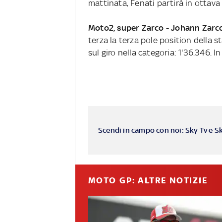
mattinata, Fenati partirà in ottav
Moto2, super Zarco -
Johann Zarc
terza
la terza
pole
position della s
sul giro
nella categoria: 1'36.346. I
Scendi in campo con noi: Sky Tv e S
MOTO GP: ALTRE NOTIZIE