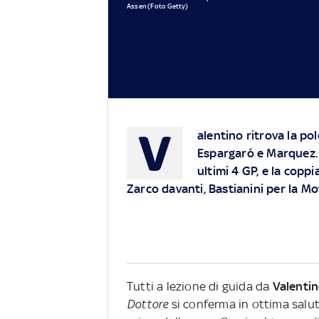
Assen (Foto Getty)
V
alentino ritrova la po
Espargaró e Marquez. I
ultimi 4 GP, e la copp
Zarco davanti, Bastianini per la M
Tutti a lezione di guida da
Valentin
Dottore
si conferma in ottima salu