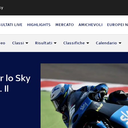
ky
SULTATI LIVE
HIGHLIGHTS
MERCATO
AMICHEVOLI
EUROPEI 
deo
Classi
Risultati
Classifiche
Calendario
r lo Sky
 Il