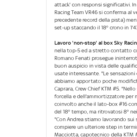
attack' con responsi significativi.
Racing Team VR46 si conferma al ve
precedente record della pista) me
set-up staccando il 18° crono in 1'
Lavoro 'non-stop' al box Sky Rac
nella top-5 ed a stretto contatto c
Romano Fenati prosegue ininterro
buon auspicio in vista delle quali
usate interessante. "Le sensazioni
abbiamo apportato poche modifiche
Caprara, Crew Chief KTM #5. "Nello s
forcella e dell'ammortizzatore per m
coinvolto anche il lato-box #16 con
del 18° tempo, ma ritrovatosi 8° nei
"Con Andrea stiamo lavorando sui se
compiere un ulteriore step in termi
Macciotta, capotecnico della KTM #1