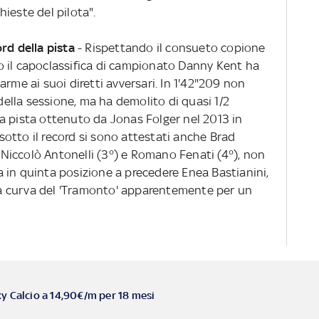
ieste del pilota".
ord della pista
- Rispettando il consueto copione
 il capoclassifica di campionato Danny Kent ha
rme ai suoi diretti avversari. In 1'42"209 non
 della sessione, ma ha demolito di quasi 1/2
a pista ottenuto da Jonas Folger nel 2013 in
, sotto il record si sono attestati anche Brad
, Niccolò Antonelli (3°) e Romano Fenati (4°), non
 in quinta posizione a precedere Enea Bastianini,
lla curva del 'Tramonto' apparentemente per un
ky Calcio a 14,90€/m per 18 mesi