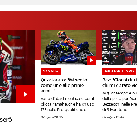
YAMAHA
MIGLIOR TEMPO
Quartararo: "Mi sento
Bez: "Giorni duri
come uno alle prime
chi mi è stato vi
armi..."
Miglior tempo e n
Venerdì da dimenticare per il
della pista per Ma
pilota Yamaha, che ha chiuso
Bezzecchi nelle Pr
17° nelle Pre-qualifiche di...
di Silverstone....
07 ago - 20:16
07 ago - 19:42
userò