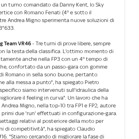
 In un turno comandato da Danny Kent, lo Sky
rtice con Romano Fenati (4° e sotto il
ntre Andrea Migno sperimenta nuove soluzioni di
43"633.
ing Team VR46
- Tre turni di prove libere, sempre
on la testa della classifica. L'ottimo momento di
ttamente anche nella FP3 con un 4° tempo di
fiche, confortato da un passo-gara con gomme
 di Romano in sella sono buone, pertanto
 alla messa a punto", ha spiegato Pietro
pecifico siamo intervenuti sull'idraulica della
igliorare il feeling in curva". Un lavoro che ha
 Andrea Migno, nella top-10 tra FP1 e FP2, autore
 primi due 'run' effettuati in configurazione-gara.
ttaggi relativi al posteriore della moto per
ni di competitività", ha spiegato Claudio
6. "Stiamo cercando di migliorare la fase di