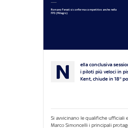
Romano Fenati si conferma competitivo anche nella
FP3 (Milagro)
N
ella conclusiva sessi
i piloti più veloci in
Kent, chiude in 18° 
Si avvicinano le qualifiche ufficial
Marco Simoncelli i principali protag