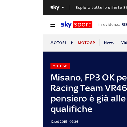
Esplora tutte le offerte S
In evidenza:
RI
MOTORI
MOTOGP
News
Vi
MOTOGP
Misano, FP3 OK pe
Racing Team VR46.
pensiero è già alle
qualifiche
12 set 2015 - 09:26