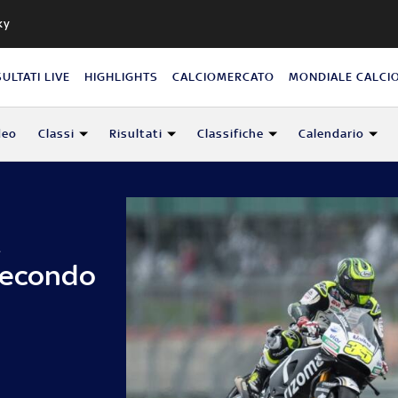
ky
SULTATI LIVE
HIGHLIGHTS
CALCIOMERCATO
MONDIALE CALCI
deo
Classi
Risultati
Classifiche
Calendario
a
secondo