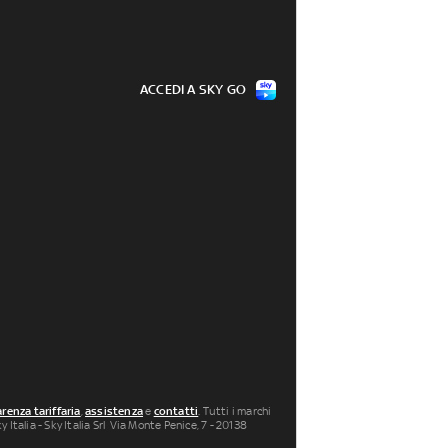
ACCEDI A SKY GO
renza tariffaria
,
assistenza
e
contatti
. Tutti i marchi
 Italia - Sky Italia Srl Via Monte Penice, 7 - 20138