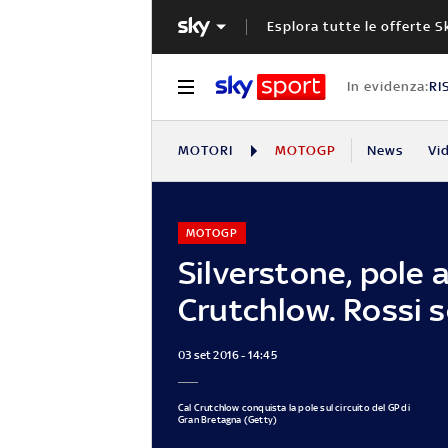
Esplora tutte le offerte S
In evidenza:
RI
MOTORI
MOTOGP
News
Vi
MOTOGP
Silverstone, pole 
Crutchlow. Rossi 
03 set 2016 - 14:45
Cal Crutchlow conquista la pole sul circuito del GP di
Gran Bretagna (Getty)