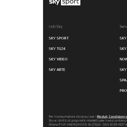
I siti Sky:
Serv
SKY SPORT
SKY
SKY TG24
SKY
SKY VIDEO
NO
SKY ARTE
SKY
SPA
PRO
Per il consumatore clicca qui per i
Moduli, Condizioni 
Sky e i diritti di proprietà intellettuale in essi conten
Milano P.IVA 04619241005. SkyTG24: ISSN 3035-1537 e