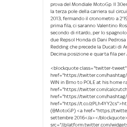
prova del Mondiale MotoGp. Il 30e
la terza pole della carriera sul circ
2013, fermando il cronometro a 2'19
prima fila, ci saranno Valentino Ros
secondo di ritardo, per lo spagnolo 
due Repsol Honda di Dani Pedrosa 
Redding che precede la Ducati di A
Decima posizione e quarta fila per 
<blockquote class="twitter-tweet"
href="https://twitter.com/hash
WIN in Brno to POLE at his home r
href="https://twitter.com/calcrut
href="https://twitter.com/hashta
href="https://t.co/zPLh4YY2cs">
(@MotoGP) <a href="https://twit
settembre 2016</a></blockquote>
src="//platform.twitter.com/widget