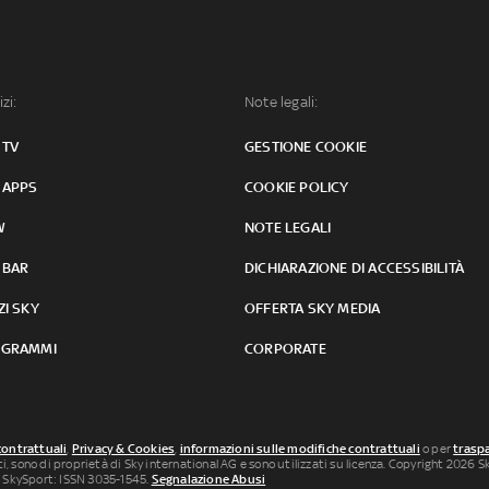
izi:
Note legali:
 TV
GESTIONE COOKIE
 APPS
COOKIE POLICY
W
NOTE LEGALI
 BAR
DICHIARAZIONE DI ACCESSIBILITÀ
ZI SKY
OFFERTA SKY MEDIA
GRAMMI
CORPORATE
contrattuali
,
Privacy & Cookies
,
informazioni sulle modifiche contrattuali
o per
traspa
uti, sono di proprietà di Sky international AG e sono utilizzati su licenza. Copyright 2026 Sky
 SkySport: ISSN 3035-1545.
Segnalazione Abusi