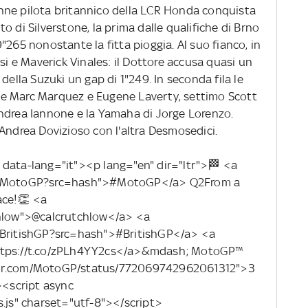
nne pilota britannico della LCR Honda conquista
uito di Silverstone, la prima dalle qualifiche di Brno
"265 nonostante la fitta pioggia. Al suo fianco, in
si e Maverick Vinales: il Dottore accusa quasi un
della Suzuki un gap di 1"249. In seconda fila le
e Marc Marquez e Eugene Laverty, settimo Scott
ndrea Iannone e la Yamaha di Jorge Lorenzo.
Andrea Dovizioso con l'altra Desmosedici.
 data-lang="it"><p lang="en" dir="ltr">🏁 <a
tag/MotoGP?src=hash">#MotoGP</a> Q2From a
ace!👏 <a
chlow">@calcrutchlow</a> <a
g/BritishGP?src=hash">#BritishGP</a> <a
https://t.co/zPLh4YY2cs</a>&mdash; MotoGP™
ter.com/MotoGP/status/772069742962061312">3
<script async
s.js" charset="utf-8"></script>