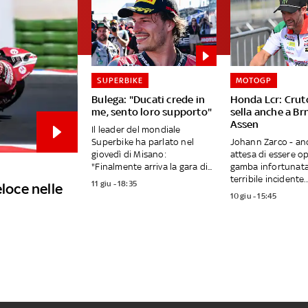
SUPERBIKE
MOTOGP
Bulega: "Ducati crede in
Honda Lcr: Crut
me, sento loro supporto"
sella anche a Br
Assen
Il leader del mondiale
Superbike ha parlato nel
Johann Zarco - an
giovedì di Misano:
attesa di essere op
"Finalmente arriva la gara di...
gamba infortunata
terribile incidente..
11 giu - 18:35
eloce nelle
10 giu - 15:45