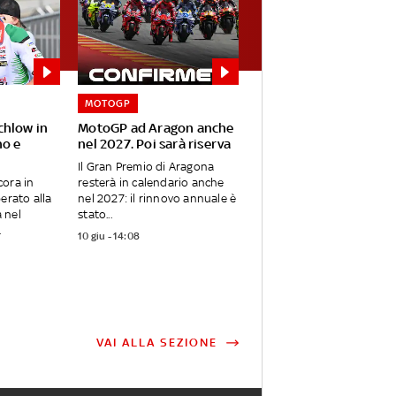
MOTOGP
chlow in
MotoGP ad Aragon anche
no e
nel 2027. Poi sarà riserva
Il Gran Premio di Aragona
cora in
resterà in calendario anche
erato alla
nel 2027: il rinnovo annuale è
 nel
stato...
.
10 giu - 14:08
VAI ALLA SEZIONE