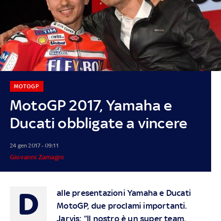
MOTOGP
MotoGP 2017, Yamaha e
Ducati obbligate a vincere
24 gen 2017 - 09:11
Giovanni Zamagni
D
alle presentazioni Yamaha e Ducati
MotoGP, due proclami importanti.
Jarvis: “Il nostro è un super team,