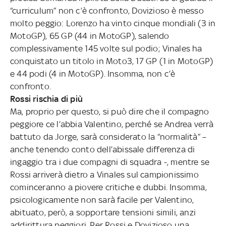
“curriculum” non c’è confronto, Dovizioso è messo
molto peggio: Lorenzo ha vinto cinque mondiali (3 in
MotoGP), 65 GP (44 in MotoGP), salendo
complessivamente 145 volte sul podio; Vinales ha
conquistato un titolo in Moto3, 17 GP (1 in MotoGP)
e 44 podi (4 in MotoGP). Insomma, non c’è
confronto.
Rossi rischia di più
Ma, proprio per questo, si può dire che il compagno
peggiore ce l’abbia Valentino, perché se Andrea verrà
battuto da Jorge, sarà considerato la “normalità” –
anche tenendo conto dell’abissale differenza di
ingaggio tra i due compagni di squadra -, mentre se
Rossi arriverà dietro a Vinales sul campionissimo
cominceranno a piovere critiche e dubbi. Insomma,
psicologicamente non sarà facile per Valentino,
abituato, però, a sopportare tensioni simili, anzi
addirittura peggiori. Per Rossi e Dovizioso una