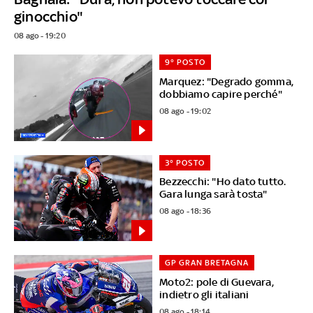
ginocchio"
08 ago - 19:20
9° POSTO
Marquez: "Degrado gomma,
dobbiamo capire perché"
08 ago - 19:02
3° POSTO
Bezzecchi: "Ho dato tutto.
Gara lunga sarà tosta"
08 ago - 18:36
GP GRAN BRETAGNA
Moto2: pole di Guevara,
indietro gli italiani
08 ago - 18:14