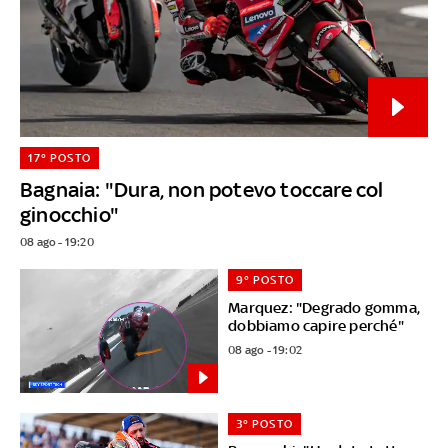
17° POSTO
Bagnaia: "Dura, non potevo toccare col
ginocchio"
08 ago - 19:20
9° POSTO
Marquez: "Degrado gomma,
dobbiamo capire perché"
08 ago - 19:02
3° POSTO