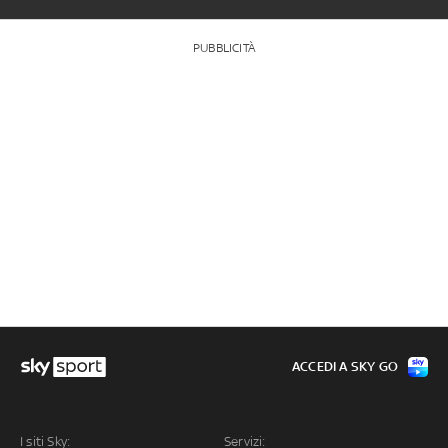
PUBBLICITÀ
ACCEDI A SKY GO
I siti Sky:
Servizi: