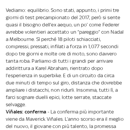
Vediamo: equilibrio. Sono stati, appunto, i primi tre
giorni di test precampionato del 2017, però si sente
quasi il bisogno dell’ex aequo, un po’ come Federer
avrebbe volentieri accettato un “pareggio” con Nadal
a Melbourne. Sì perché 18 piloti schiacciati,
compressi, pressati, infilati a forza in 1,077 secondi
dopo tre giorni e molte ore di moto, sono davvero
tanta roba. Parliamo di tutti i grandi per arrivare
addirittura a Karel Abraham, rientrato dopo
l’esperienza in superbike. E di un circuito da circa
due minuti di tempo sul giro, distanza che dovrebbe
ampliare i distacchi, non ridurli. Insomma, tutti lì, a
farci sognare duelli epici, lotte serrate, staccate
selvagge.
Viñales: conferma
- La conferma più importante
viene da Maverick Viñales. L’anno scorso era il meglio
del nuovo, il giovane con più talento, la promessa