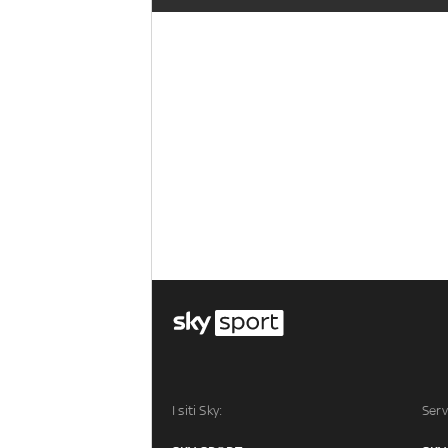
I siti Sky:
Serv