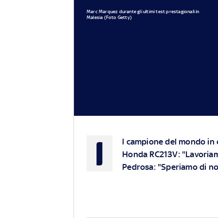
Marc Marquez durante gli ultimi test prestagionali in
Malesia (Foto Getty)
I
l campione del mondo in 
Honda RC213V
: "Lavoria
Pedrosa: "Speriamo di non