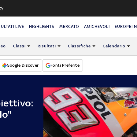
ky
SULTATI LIVE
HIGHLIGHTS
MERCATO
AMICHEVOLI
EUROPEI 
deo
Classi
Risultati
Classifiche
Calendario
Google Discover
Fonti Preferite
iettivo:
lo"