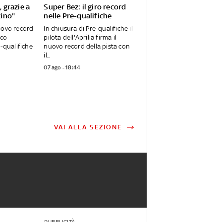
, grazie a
Super Bez: il giro record
cino"
nelle Pre-qualifiche
uovo record
In chiusura di Pre-qualifiche il
rco
pilota dell'Aprilia firma il
e-qualifiche
nuovo record della pista con
il...
07 ago - 18:44
VAI ALLA SEZIONE