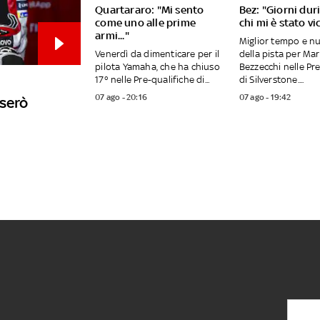
Quartararo: "Mi sento
Bez: "Giorni duri
come uno alle prime
chi mi è stato vi
armi..."
Miglior tempo e n
Venerdì da dimenticare per il
della pista per Ma
pilota Yamaha, che ha chiuso
Bezzecchi nelle Pr
17° nelle Pre-qualifiche di...
di Silverstone....
07 ago - 20:16
07 ago - 19:42
userò