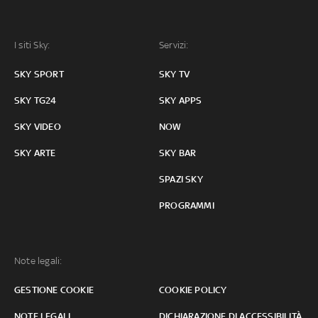
I siti Sky:
Servizi:
SKY SPORT
SKY TV
SKY TG24
SKY APPS
SKY VIDEO
NOW
SKY ARTE
SKY BAR
SPAZI SKY
PROGRAMMI
Note legali:
GESTIONE COOKIE
COOKIE POLICY
NOTE LEGALI
DICHIARAZIONE DI ACCESSIBILITÀ