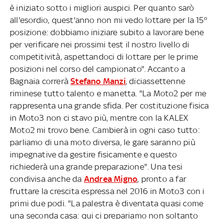
è iniziato sotto i migliori auspici. Per quanto sarò
all'esordio, quest'anno non mi vedo lottare per la 15°
posizione: dobbiamo iniziare subito a lavorare bene
per verificare nei prossimi test il nostro livello di
competitività, aspettandoci di lottare per le prime
posizioni nel corso del campionato". Accanto a
Bagnaia correrà
Stefano Manzi
, diciassettenne
riminese tutto talento e manetta. "La Moto2 per me
rappresenta una grande sfida. Per costituzione fisica
in Moto3 non ci stavo più, mentre con la KALEX
Moto2 mi trovo bene. Cambierà in ogni caso tutto:
parliamo di una moto diversa, le gare saranno più
impegnative da gestire fisicamente e questo
richiederà una grande preparazione". Una tesi
condivisa anche da
Andrea Migno
, pronto a far
fruttare la crescita espressa nel 2016 in Moto3 con i
primi due podi. "La palestra è diventata quasi come
una seconda casa: qui ci prepariamo non soltanto