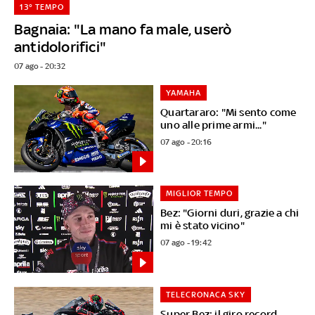
13° TEMPO
Bagnaia: "La mano fa male, userò
antidolorifici"
07 ago - 20:32
YAMAHA
Quartararo: "Mi sento come
uno alle prime armi..."
07 ago - 20:16
MIGLIOR TEMPO
Bez: "Giorni duri, grazie a chi
mi è stato vicino"
07 ago - 19:42
TELECRONACA SKY
Super Bez: il giro record