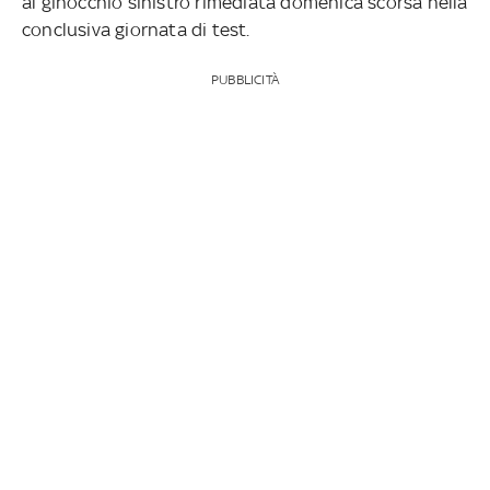
al ginocchio sinistro rimediata domenica scorsa nella
conclusiva giornata di test.
PUBBLICITÀ