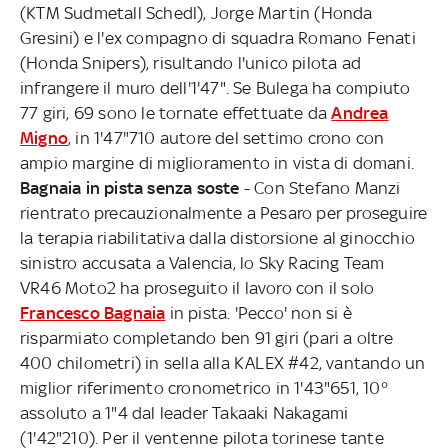
(KTM Sudmetall Schedl), Jorge Martin (Honda
Gresini) e l'ex compagno di squadra Romano Fenati
(Honda Snipers), risultando l'unico pilota ad
infrangere il muro dell'1'47". Se Bulega ha compiuto
77 giri, 69 sono le tornate effettuate da
Andrea
Migno
, in 1'47"710 autore del settimo crono con
ampio margine di miglioramento in vista di domani.
Bagnaia in pista senza soste
- Con Stefano Manzi
rientrato precauzionalmente a Pesaro per proseguire
la terapia riabilitativa dalla distorsione al ginocchio
sinistro accusata a Valencia, lo Sky Racing Team
VR46 Moto2 ha proseguito il lavoro con il solo
Francesco Bagnaia
in pista. 'Pecco' non si è
risparmiato completando ben 91 giri (pari a oltre
400 chilometri) in sella alla KALEX #42, vantando un
miglior riferimento cronometrico in 1'43"651, 10°
assoluto a 1"4 dal leader Takaaki Nakagami
(1'42"210). Per il ventenne pilota torinese tante