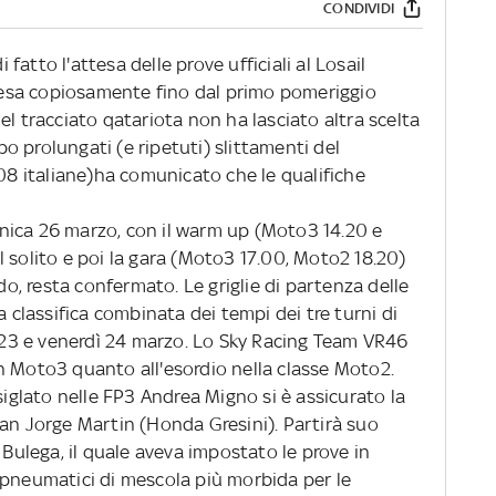
CONDIVIDI
i fatto l'attesa delle prove ufficiali al Losail
 scesa copiosamente fino dal primo pomeriggio
el tracciato qatariota non ha lasciato altra scelta
 prolungati (e ripetuti) slittamenti del
:08 italiane)ha comunicato che le qualifiche
nica 26 marzo, con il warm up (Moto3 14.20 e
 solito e poi la gara (Moto3 17.00, Moto2 18.20)
, resta confermato. Le griglie di partenza delle
a classifica combinata dei tempi dei tre turni di
ì 23 e venerdì 24 marzo. Lo Sky Racing Team VR46
o in Moto3 quanto all'esordio nella classe Moto2.
siglato nelle FP3 Andrea Migno si è assicurato la
man Jorge Martin (Honda Gresini). Partirà suo
 Bulega, il quale aveva impostato le prove in
 pneumatici di mescola più morbida per le