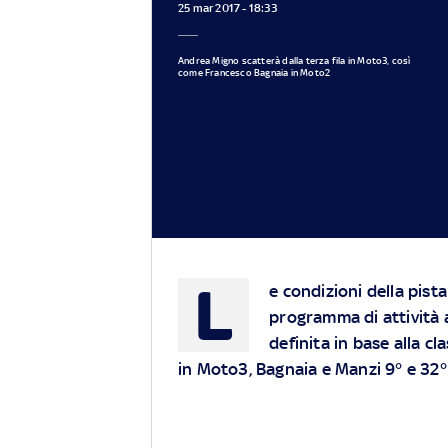
25 mar 2017 - 18:33
Andrea Migno scatterà dalla terza fila in Moto3, così
come Francesco Bagnaia in Moto2
L
e condizioni della pist
programma di attività a
definita in base alla cl
in Moto3, Bagnaia e Manzi 9° e 32