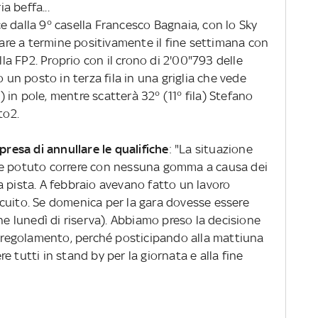
ia beffa...
e dalla 9° casella Francesco Bagnaia, con lo Sky
re a termine positivamente il fine settimana con
lla FP2. Proprio con il crono di 2'00"793 delle
o un posto in terza fila in una griglia che vede
in pole, mentre scatterà 32° (11° fila) Stefano
to2.
presa di annullare le qualifiche
: "La situazione
be potuto correre con nessuna gomma a causa dei
a pista. A febbraio avevano fatto un lavoro
circuito. Se domenica per la gara dovesse essere
ne lunedì di riserva). Abbiamo preso la decisione
da regolamento, perché posticipando alla mattiuna
 tutti in stand by per la giornata e alla fine