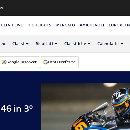
ky
SULTATI LIVE
HIGHLIGHTS
MERCATO
AMICHEVOLI
EUROPEI 
deo
Classi
Risultati
Classifiche
Calendario
Google Discover
Fonti Preferite
46 in 3°