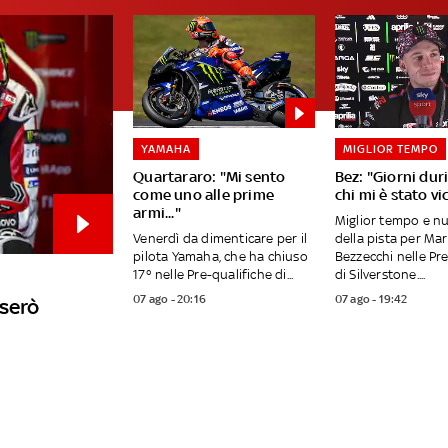
YAMAHA
MIGLIOR TEMPO
Quartararo: "Mi sento
Bez: "Giorni duri
come uno alle prime
chi mi è stato vi
armi..."
Miglior tempo e n
Venerdì da dimenticare per il
della pista per Ma
pilota Yamaha, che ha chiuso
Bezzecchi nelle Pr
17° nelle Pre-qualifiche di...
di Silverstone....
07 ago - 20:16
07 ago - 19:42
userò