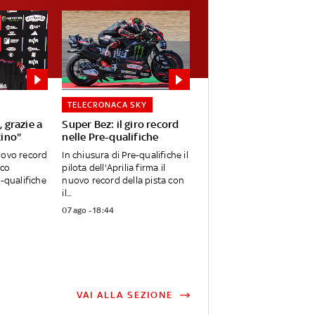
TELECRONACA SKY
, grazie a
Super Bez: il giro record
cino"
nelle Pre-qualifiche
uovo record
In chiusura di Pre-qualifiche il
rco
pilota dell'Aprilia firma il
e-qualifiche
nuovo record della pista con
il...
07 ago - 18:44
VAI ALLA SEZIONE