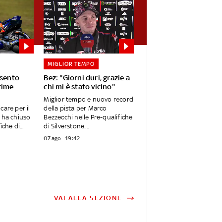
MIGLIOR TEMPO
 sento
Bez: "Giorni duri, grazie a
rime
chi mi è stato vicino"
Miglior tempo e nuovo record
care per il
della pista per Marco
 ha chiuso
Bezzecchi nelle Pre-qualifiche
che di...
di Silverstone....
07 ago - 19:42
VAI ALLA SEZIONE