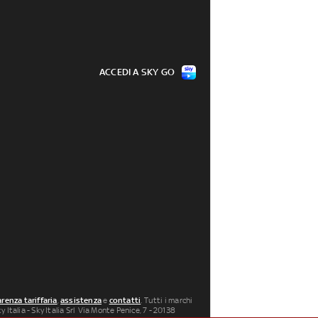
ACCEDI A SKY GO
renza tariffaria
,
assistenza
e
contatti
. Tutti i marchi
 Italia - Sky Italia Srl Via Monte Penice, 7 - 20138