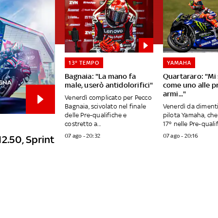
13° TEMPO
YAMAHA
Bagnaia: "La mano fa
Quartararo: "Mi
male, userò antidolorifici"
come uno alle p
armi..."
Venerdì complicato per Pecco
Bagnaia, scivolato nel finale
Venerdì da dimenti
delle Pre-qualifiche e
pilota Yamaha, che
costretto a...
17° nelle Pre-qualifi
07 ago - 20:32
07 ago - 20:16
12.50, Sprint