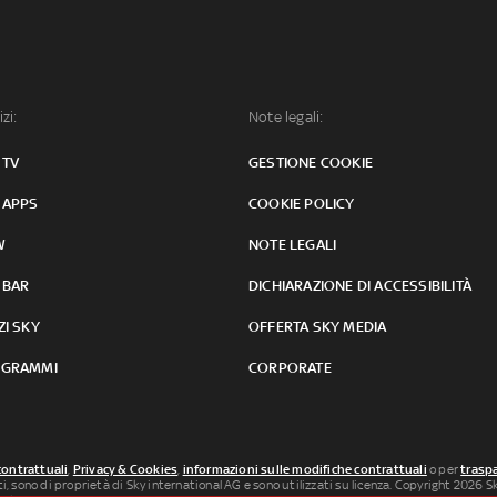
izi:
Note legali:
 TV
GESTIONE COOKIE
 APPS
COOKIE POLICY
W
NOTE LEGALI
 BAR
DICHIARAZIONE DI ACCESSIBILITÀ
ZI SKY
OFFERTA SKY MEDIA
GRAMMI
CORPORATE
contrattuali
,
Privacy & Cookies
,
informazioni sulle modifiche contrattuali
o per
traspa
uti, sono di proprietà di Sky international AG e sono utilizzati su licenza. Copyright 2026 Sky