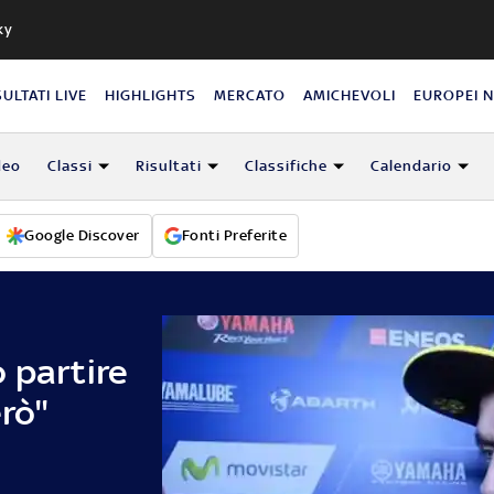
ky
SULTATI LIVE
HIGHLIGHTS
MERCATO
AMICHEVOLI
EUROPEI 
deo
Classi
Risultati
Classifiche
Calendario
Google Discover
Fonti Preferite
 partire
erò"