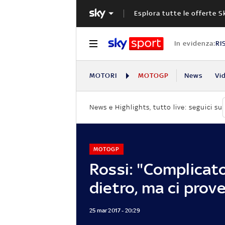
Esplora tutte le offerte S
In evidenza:
RI
MOTORI
MOTOGP
News
Vi
News e Highlights, tutto live: seguici su
MOTOGP
Rossi: "Complicato
dietro, ma ci prov
25 mar 2017 - 20:29