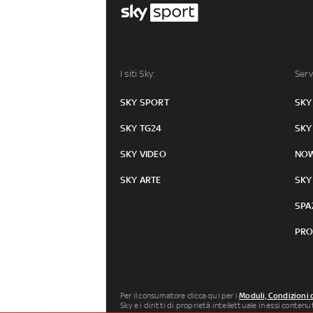
I siti Sky:
Serv
SKY SPORT
SKY
SKY TG24
SKY
SKY VIDEO
NO
SKY ARTE
SKY
SPA
PRO
Per il consumatore clicca qui per i
Moduli, Condizioni 
Sky e i diritti di proprietà intellettuale in essi conten