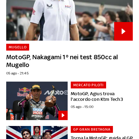
MUGELLO
MotoGP, Nakagami 1° nei test 850cc al
Mugello
05 ago - 21:45
MERCATO PILOTI
MotoGP, Agius trova
l'accordo con Ktm Tech3
05 ago - 15:00
GP GRAN BRETAGNA
Torna la MotoGP: guida al GP