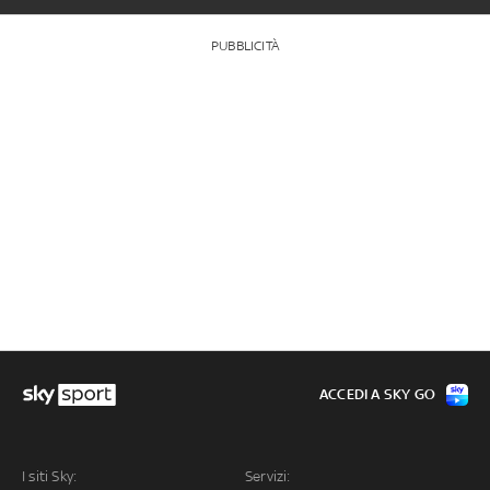
PUBBLICITÀ
ACCEDI A SKY GO
I siti Sky:
Servizi: