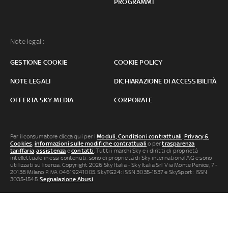
PROGRAMMI
Note legali:
GESTIONE COOKIE
COOKIE POLICY
NOTE LEGALI
DICHIARAZIONE DI ACCESSIBILITÀ
OFFERTA SKY MEDIA
CORPORATE
Per il consumatore clicca qui per i
Moduli, Condizioni contrattuali
,
Privacy &
Cookies
,
informazioni sulle modifiche contrattuali
o per
trasparenza
tariffaria
,
assistenza
e
contatti
. Tutti i marchi Sky e i diritti di proprietà
intellettuale in essi contenuti, sono di proprietà di Sky international AG e sono
utilizzati su licenza. Copyright 2026 Sky Italia - Sky Italia Srl Via Monte Penice, 7 -
20138 Milano P.IVA 04619241005. SkyTG24: ISSN 3035-1537 e SkySport: ISSN
3035-1545.
Segnalazione Abusi