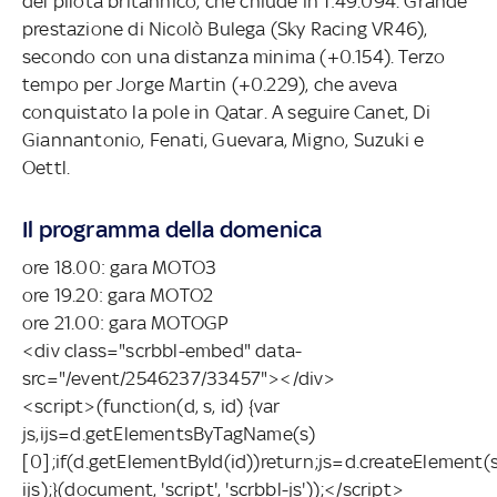
del pilota britannico, che chiude in 1:49.094. Grande
prestazione di Nicolò Bulega (Sky Racing VR46),
secondo con una distanza minima (+0.154). Terzo
tempo per Jorge Martin (+0.229), che aveva
conquistato la pole in Qatar. A seguire Canet, Di
Giannantonio, Fenati, Guevara, Migno, Suzuki e
Oettl.
Il programma della domenica
ore 18.00: gara MOTO3
ore 19.20: gara MOTO2
ore 21.00: gara MOTOGP
<div class="scrbbl-embed" data-
src="/event/2546237/33457"></div>
<script>(function(d, s, id) {var
js,ijs=d.getElementsByTagName(s)
[0];if(d.getElementById(id))return;js=d.createElement(s)
ijs);}(document, 'script', 'scrbbl-js'));</script>