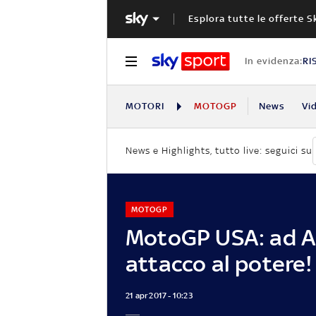
Esplora tutte le offerte S
In evidenza:
RI
MOTORI
MOTOGP
News
Vi
News e Highlights, tutto live: seguici su
MOTOGP
MotoGP USA: ad A
attacco al potere!
21 apr 2017 - 10:23