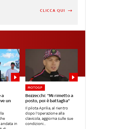
CLICCA QUI
MOTOGP
 a
Bezzecchi: "Mi rimetto a
rve un
posto, poi è battaglia"
Il pilota Aprilia, al rientro
lla
dopo l'operazione alla
che
clavicola, aggiorna sulle sue
 andata in
condizioni...
di...