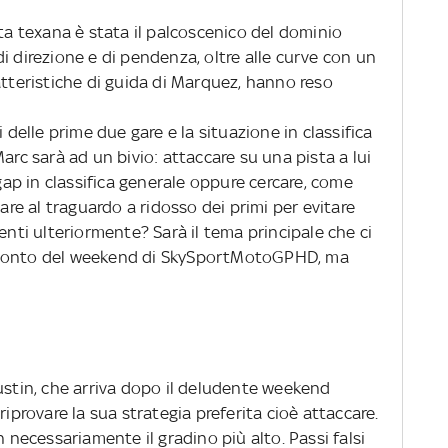
sta texana è stata il palcoscenico del dominio
i direzione e di pendenza, oltre alle curve con un
atteristiche di guida di Marquez, hanno reso
i delle prime due gare e la situazione in classifica
arc sarà ad un bivio: attaccare su una pista a lui
 gap in classifica generale oppure cercare, come
vare al traguardo a ridosso dei primi per evitare
enti ulteriormente? Sarà il tema principale che ci
cconto del weekend di SkySportMotoGPHD, ma
ustin, che arriva dopo il deludente weekend
riprovare la sua strategia preferita cioè attaccare.
n necessariamente il gradino più alto. Passi falsi