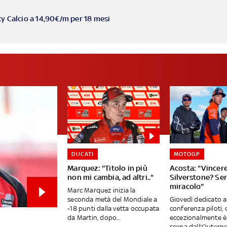
ky Calcio a 14,90€/m per 18 mesi
DUCATI
MOTOGP
Marquez: "Titolo in più
Acosta: "Vincere
non mi cambia, ad altri.."
Silverstone? Se
miracolo"
Marc Marquez inizia la
seconda metà del Mondiale a
Giovedì dedicato a
-18 punti dalla vetta occupata
conferenza piloti, 
da Martin, dopo...
eccezionalmente è
scena dall'Outernet 