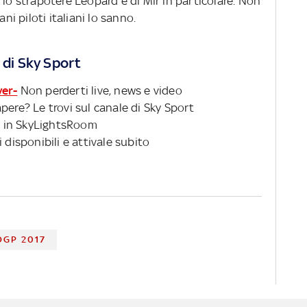
 lo strapotere Leopard e di Mir in particolare. Non
ni piloti italiani lo sanno.
 di Sky Sport
ver-
Non perderti live, news e video
pere? Le trovi sul canale di Sky Sport
 in SkyLightsRoom
 disponibili e attivale subito
GP 2017