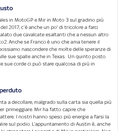
gusto
ales in MotoGP e Mir in Moto 3 sul gradino più
el 2017, c’è anche un po' di tricolore a farci
galato due cavalcate esaltanti che a nessun altro
oto2. Anche se Franco è uno che ama tenere il
 possiamo nascondere che molte delle speranze di
ulle sue spalle anche in Texas. Un quinto posto
lle sue corde ci può stare qualcosa di più in
 perduto
ta a decollare, malgrado sulla carta sia quella più
er primeggiare. Mir ha fatto capire che
ttere. I nostri hanno speso più energie a farsi la
alire sul podio. L’appuntamento di Austin è, anche