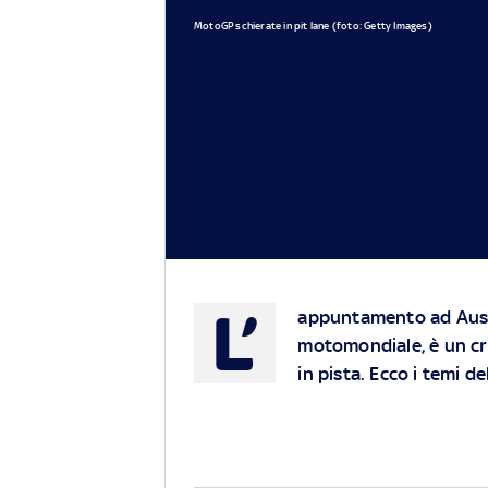
MotoGP schierate in pit lane (foto: Getty Images)
L’
appuntamento ad Austin
motomondiale, è un cro
in pista. Ecco i temi d