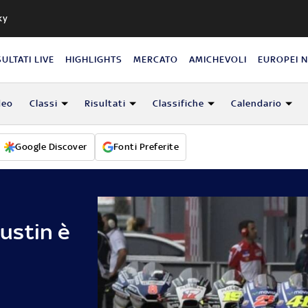
ky
SULTATI LIVE
HIGHLIGHTS
MERCATO
AMICHEVOLI
EUROPEI 
deo
Classi
Risultati
Classifiche
Calendario
Google Discover
Fonti Preferite
ustin è