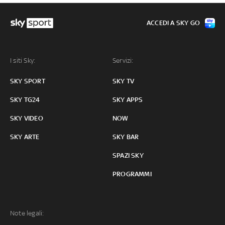
ACCEDI A SKY GO
I siti Sky:
Servizi:
SKY SPORT
SKY TV
SKY TG24
SKY APPS
SKY VIDEO
NOW
SKY ARTE
SKY BAR
SPAZI SKY
PROGRAMMI
Note legali: