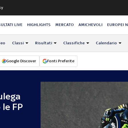
ky
SULTATI LIVE
HIGHLIGHTS
MERCATO
AMICHEVOLI
EUROPEI 
deo
Classi
Risultati
Classifiche
Calendario
Google Discover
Fonti Preferite
ulega
 le FP