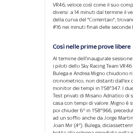
VR46, veloce così come il suo com
diversi: a 14 minuti dal termine il 
della curva del "Correntaio", trovand
#16 nei minuti finali delle seconde
Così nelle prime prove libere
Al termine dell'inaugurale sessione 
i piloti dello Sky Racing Team VR46
Bulega e Andrea Migno chiudono ris
cronometrico, non distanti dall'ex
monitor dei tempi in 1'58"347. I due 
Test privati di Misano Adriatico di
casa con tempi di valore: Migno è 
poi chiuder 6° in 1'58"966, precedu
ad un soffio anche da Jorge Martin 
Joan Mir (4°). Bulega, diciassettenn
botta alla schiena rimediata nella m