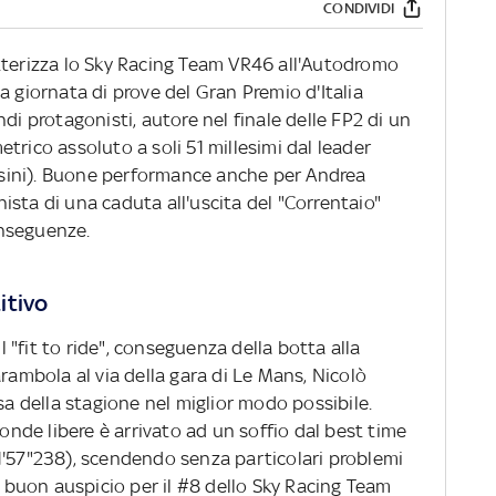
CONDIVIDI
tterizza lo Sky Racing Team VR46 all'Autodromo
a giornata di prove del Gran Premio d'Italia
di protagonisti, autore nel finale delle FP2 di un
trico assoluto a soli 51 millesimi dal leader
sini). Buone performance anche per Andrea
sta di una caduta all'uscita del "Correntaio"
nseguenze.
itivo
il "fit to ride", conseguenza della botta alla
arambola al via della gara di Le Mans, Nicolò
sa della stagione nel miglior modo possibile.
conde libere è arrivato ad un soffio dal best time
1'57"238), scendendo senza particolari problemi
di buon auspicio per il #8 dello Sky Racing Team