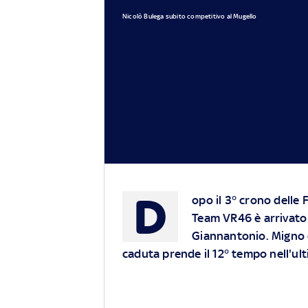
Nicolò Bulega subito competitivo al Mugello
D
opo il 3° crono delle F
Team VR46 è arrivato 
Giannantonio. Migno c
caduta prende il 12° tempo nell'ul