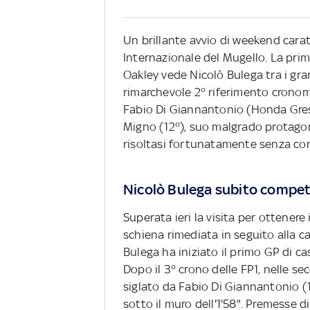
Un brillante avvio di weekend cara
Internazionale del Mugello. La prim
Oakley vede Nicolò Bulega tra i gran
rimarchevole 2° riferimento cronome
Fabio Di Giannantonio (Honda Gre
Migno (12°), suo malgrado protagoni
risoltasi fortunatamente senza co
Nicolò Bulega subito compet
Superata ieri la visita per ottenere 
schiena rimediata in seguito alla c
Bulega ha iniziato il primo GP di ca
Dopo il 3° crono delle FP1, nelle se
siglato da Fabio Di Giannantonio (
sotto il muro dell'1'58". Premesse 