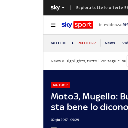
Esplora tutte le offerte S
In evidenza:
RI
MOTORI
MOTOGP
News
Vi
News e Highlights, tutto live: seguici su
MOTOGP
Moto3, Mugello: B
sta bene lo dicono
02 giu 2017 - 09:29