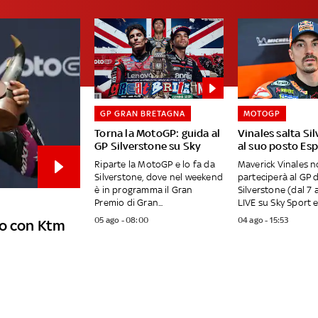
GP GRAN BRETAGNA
MOTOGP
Torna la MotoGP: guida al
Vinales salta Si
GP Silverstone su Sky
al suo posto Es
Riparte la MotoGP e lo fa da
Maverick Vinales 
Silverstone, dove nel weekend
parteciperà al GP d
è in programma il Gran
Silverstone (dal 7 
Premio di Gran...
LIVE su Sky Sport e 
05 ago - 08:00
04 ago - 15:53
do con Ktm