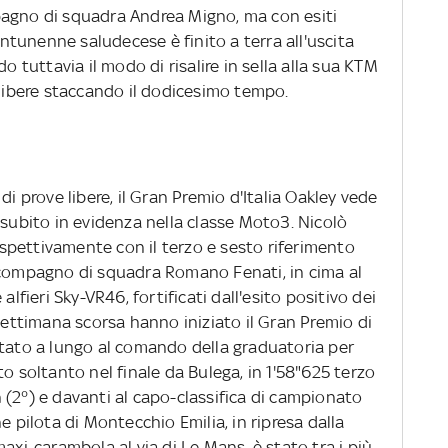
pagno di squadra Andrea Migno, ma con esiti
ventunenne saludecese è finito a terra all'uscita
o tuttavia il modo di risalire in sella alla sua KTM
 libere staccando il dodicesimo tempo.
di prove libere, il Gran Premio d'Italia Oakley vede
 subito in evidenza nella classe Moto3. Nicolò
pettivamente con il terzo e sesto riferimento
 compagno di squadra Romano Fenati, in cima al
alfieri Sky-VR46, fortificati dall'esito positivo dei
 settimana scorsa hanno iniziato il Gran Premio di
stato a lungo al comando della graduatoria per
to soltanto nel finale da Bulega, in 1'58"625 terzo
(2°) e davanti al capo-classifica di campionato
e pilota di Montecchio Emilia, in ripresa dalla
axi-carambola al via di Le Mans, è stato tra i più