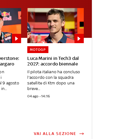
MOTOGP
lverstone:
Luca Marini in Tech3 dal
pargaro
2027: accordo biennale
non
Il pilota italiano ha concluso
i
l'accordo con la squadra
al 9 agosto
satellite di Ktm dopo una
in...
breve...
04 ago - 14:16
VAI ALLA SEZIONE