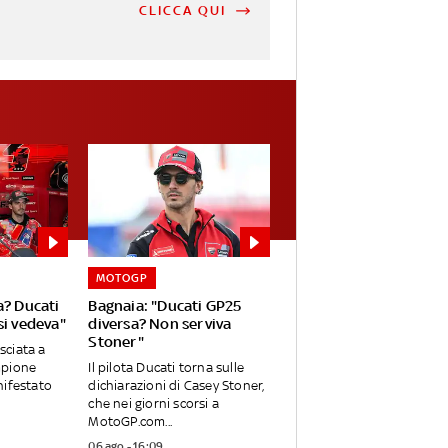
CLICCA QUI
MOTOGP
a? Ducati
Bagnaia: "Ducati GP25
si vedeva"
diversa? Non serviva
Stoner"
asciata a
mpione
Il pilota Ducati torna sulle
nifestato
dichiarazioni di Casey Stoner,
che nei giorni scorsi a
MotoGP.com...
06 ago - 16:09