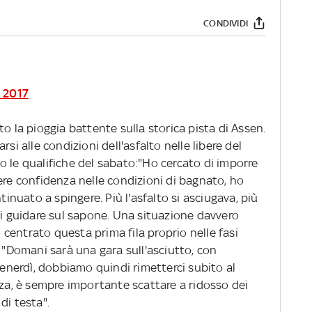
CONDIVIDI
n 2017
o la pioggia battente sulla storica pista di Assen.
si alle condizioni dell'asfalto nelle libere del
o le qualifiche del sabato:"Ho cercato di imporre
ere confidenza nelle condizioni di bagnato, ho
nuato a spingere. Più l'asfalto si asciugava, più
di guidare sul sapone. Una situazione davvero
o centrato questa prima fila proprio nelle fasi
: "Domani sarà una gara sull'asciutto, con
 venerdì, dobbiamo quindi rimetterci subito al
nza, è sempre importante scattare a ridosso dei
di testa".