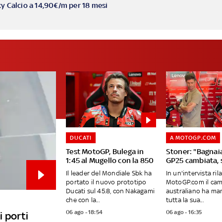
ky Calcio a 14,90€/m per 18 mesi
DUCATI
A MOTOGP.COM
Test MotoGP, Bulega in
Stoner: "Bagnai
1:45 al Mugello con la 850
GP25 cambiata, 
Il leader del Mondiale Sbk ha
In un'intervista ril
portato il nuovo prototipo
MotoGP.com il ca
Ducati sul 45.8, con Nakagami
australiano ha ma
che con la...
tutta la sua...
06 ago - 18:54
06 ago - 16:35
 porti