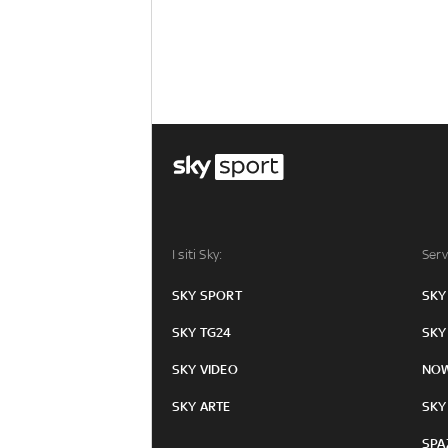
I siti Sky:
Serv
SKY SPORT
SKY
SKY TG24
SKY
SKY VIDEO
NO
SKY ARTE
SKY
SPA