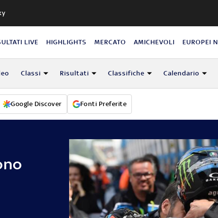
ky
SULTATI LIVE
HIGHLIGHTS
MERCATO
AMICHEVOLI
EUROPEI 
deo
Classi
Risultati
Classifiche
Calendario
Google Discover
Fonti Preferite
ono