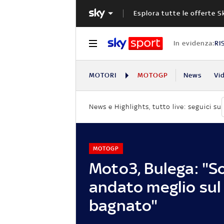
Esplora tutte le offerte S
In evidenza:
RI
MOTORI
MOTOGP
News
Vi
News e Highlights, tutto live: seguici su
MOTOGP
Moto3, Bulega: "S
andato meglio sul
bagnato"