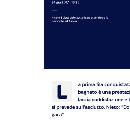
24 giu 2017 - 15:23
Nicolò Bulega abbraccia il suo staff dopo le
qualifiche ad Assen
L
a prima fila conquistat
bagnato è una prestazi
lascia soddisfazione e 
si prevede sull'asciutto. Nieto: "
gara"