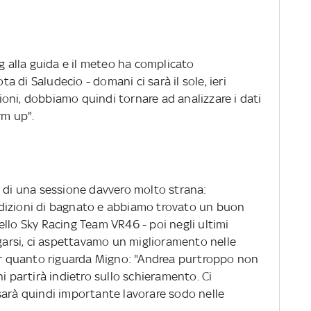
g alla guida e il meteo ha complicato
ta di Saludecio - domani ci sarà il sole, ieri
oni, dobbiamo quindi tornare ad analizzare i dati
rm up".
a di una sessione davvero molto strana:
dizioni di bagnato e abbiamo trovato un buon
llo Sky Racing Team VR46 - poi negli ultimi
ugarsi, ci aspettavamo un miglioramento nelle
Per quanto riguarda Migno: "Andrea purtroppo non
i partirà indietro sullo schieramento. Ci
sarà quindi importante lavorare sodo nelle