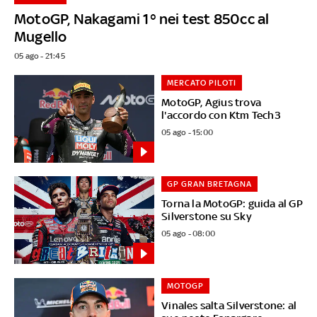
MotoGP, Nakagami 1° nei test 850cc al
Mugello
05 ago - 21:45
MERCATO PILOTI
MotoGP, Agius trova
l'accordo con Ktm Tech3
05 ago - 15:00
GP GRAN BRETAGNA
Torna la MotoGP: guida al GP
Silverstone su Sky
05 ago - 08:00
MOTOGP
Vinales salta Silverstone: al