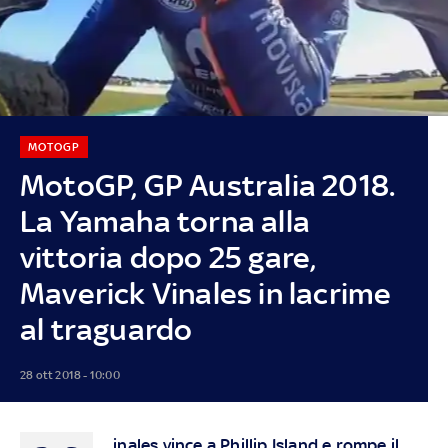
MOTOGP
MotoGP, GP Australia 2018.
La Yamaha torna alla
vittoria dopo 25 gare,
Maverick Vinales in lacrime
al traguardo
28 ott 2018 - 10:00
inales vince a Phillip Island e rompe il