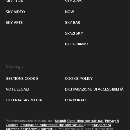
SKY TG24
SKY APPS
SKY VIDEO
NOW
SKY ARTE
SKY BAR
SPAZI SKY
PROGRAMMI
Note legali:
GESTIONE COOKIE
COOKIE POLICY
NOTE LEGALI
DICHIARAZIONE DI ACCESSIBILITÀ
OFFERTA SKY MEDIA
CORPORATE
Per il consumatore clicca qui per i
Moduli, Condizioni contrattuali
,
Privacy &
Cookies
,
informazioni sulle modifiche contrattuali
o per
trasparenza
tariffaria
,
assistenza
e
contatti
. Tutti i marchi Sky e i diritti di proprietà