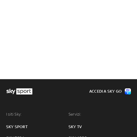
ACCEDI A SKY GO
I siti Sky:
Servizi:
SKY SPORT
SKY TV