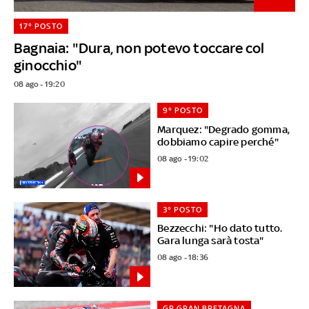
17° POSTO
Bagnaia: "Dura, non potevo toccare col
ginocchio"
08 ago - 19:20
9° POSTO
Marquez: "Degrado gomma,
dobbiamo capire perché"
08 ago - 19:02
3° POSTO
Bezzecchi: "Ho dato tutto.
Gara lunga sarà tosta"
08 ago - 18:36
GP GRAN BRETAGNA