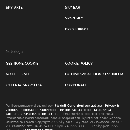
SKY ARTE
SKY BAR
SPAZI SKY
PROGRAMMI
Note legali:
GESTIONE COOKIE
COOKIE POLICY
NOTE LEGALI
DICHIARAZIONE DI ACCESSIBILITÀ
OFFERTA SKY MEDIA
CORPORATE
Per il consumatore clicca qui per i
Moduli, Condizioni contrattuali
,
Privacy &
Cookies
,
informazioni sulle modifiche contrattuali
o per
trasparenza
tariffaria
,
assistenza
e
contatti
. Tutti i marchi Sky e i diritti di proprietà
intellettuale in essi contenuti, sono di proprietà di Sky international AG e sono
utilizzati su licenza. Copyright 2026 Sky Italia - Sky Italia Srl Via Monte Penice, 7 -
20138 Milano P.IVA 04619241005. SkyTG24: ISSN 3035-1537 e SkySport: ISSN