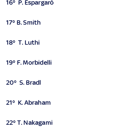
16° P. Espargarò
17° B. Smith
18° T. Luthi
19°
F. Morbidelli
20° S. Bradl
21° K. Abraham
22° T. Nakagami