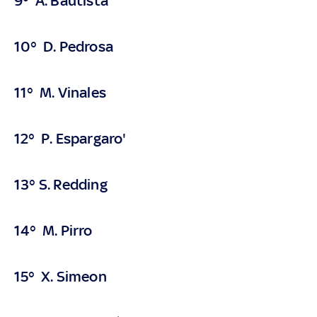
9° A. Bautista
10° D. Pedrosa
11° M. Vinales
12° P. Espargaro'
13° S. Redding
14° M. Pirro
15° X. Simeon