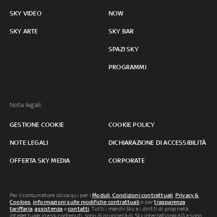
SKY VIDEO
NOW
SKY ARTE
SKY BAR
SPAZI SKY
PROGRAMMI
Note legali:
GESTIONE COOKIE
COOKIE POLICY
NOTE LEGALI
DICHIARAZIONE DI ACCESSIBILITÀ
OFFERTA SKY MEDIA
CORPORATE
Per il consumatore clicca qui per i
Moduli, Condizioni contrattuali
,
Privacy &
Cookies
,
informazioni sulle modifiche contrattuali
o per
trasparenza
tariffaria
,
assistenza
e
contatti
. Tutti i marchi Sky e i diritti di proprietà
intellettuale in essi contenuti, sono di proprietà di Sky international AG e sono