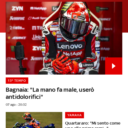
13° TEMPO
Bagnaia: "La mano fa male, userò
antidolorifici"
07 ago - 20:32
YAMAHA
Quartararo: "Mi sento come