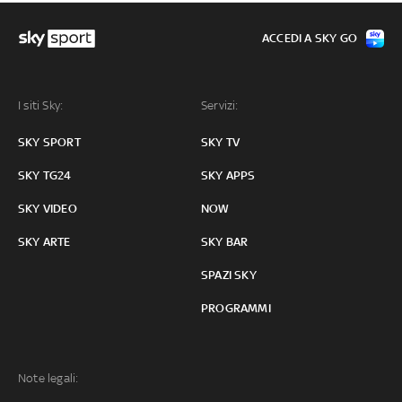
ACCEDI A SKY GO
I siti Sky:
Servizi:
SKY SPORT
SKY TV
SKY TG24
SKY APPS
SKY VIDEO
NOW
SKY ARTE
SKY BAR
SPAZI SKY
PROGRAMMI
Note legali: