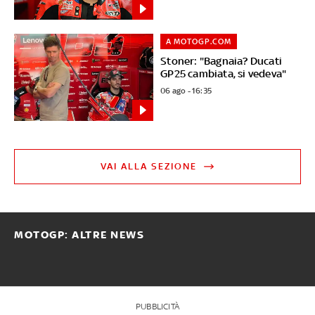
A MOTOGP.COM
Stoner: "Bagnaia? Ducati
GP25 cambiata, si vedeva"
06 ago - 16:35
VAI ALLA SEZIONE
MOTOGP: ALTRE NEWS
PUBBLICITÀ