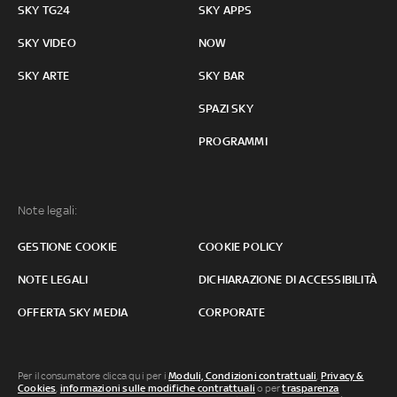
SKY TG24
SKY APPS
SKY VIDEO
NOW
SKY ARTE
SKY BAR
SPAZI SKY
PROGRAMMI
Note legali:
GESTIONE COOKIE
COOKIE POLICY
NOTE LEGALI
DICHIARAZIONE DI ACCESSIBILITÀ
OFFERTA SKY MEDIA
CORPORATE
Per il consumatore clicca qui per i
Moduli, Condizioni contrattuali
,
Privacy &
Cookies
,
informazioni sulle modifiche contrattuali
o per
trasparenza