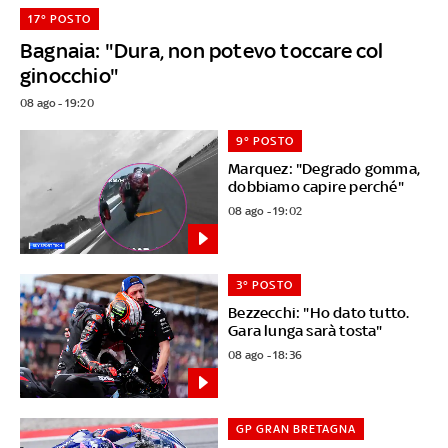
17° POSTO
Bagnaia: "Dura, non potevo toccare col
ginocchio"
08 ago - 19:20
9° POSTO
Marquez: "Degrado gomma,
dobbiamo capire perché"
08 ago - 19:02
3° POSTO
Bezzecchi: "Ho dato tutto.
Gara lunga sarà tosta"
08 ago - 18:36
GP GRAN BRETAGNA