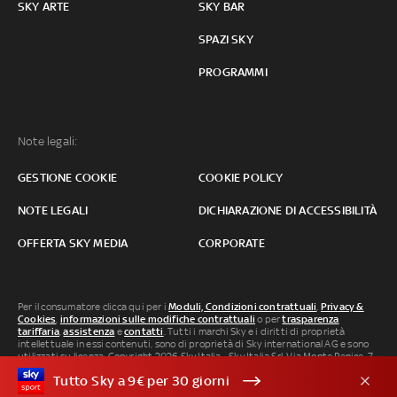
SKY ARTE
SKY BAR
SPAZI SKY
PROGRAMMI
Note legali:
GESTIONE COOKIE
COOKIE POLICY
NOTE LEGALI
DICHIARAZIONE DI ACCESSIBILITÀ
OFFERTA SKY MEDIA
CORPORATE
Per il consumatore clicca qui per i
Moduli, Condizioni contrattuali
,
Privacy &
Cookies
,
informazioni sulle modifiche contrattuali
o per
trasparenza
tariffaria
,
assistenza
e
contatti
. Tutti i marchi Sky e i diritti di proprietà
intellettuale in essi contenuti, sono di proprietà di Sky international AG e sono
utilizzati su licenza. Copyright 2026 Sky Italia - Sky Italia Srl Via Monte Penice, 7 -
20138 Milano P.IVA 04619241005. SkyTG24: ISSN 3035-1537 e SkySport: ISSN
Tutto Sky a 9€ per 30 giorni
3035-1545.
Segnalazione Abusi