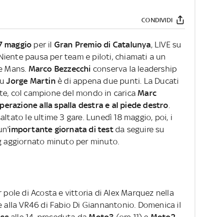
CONDIVIDI
7 maggio
per il
Gran Premio di Catalunya
, LIVE su
 Niente pausa per team e piloti, chiamati a un
Le Mans.
Marco Bezzecchi
conserva la leadership
su
Jorge Martin
è di appena due punti. La Ducati
te, col campione del mondo in carica
Marc
perazione alla spalla destra e al piede destro
.
altato le ultime 3 gare. Lunedì 18 maggio, poi, i
un'
importante giornata di test
da seguire su
og aggiornato minuto per minuto.
 pole di Acosta e vittoria di Alex Marquez nella
e alla VR46 di Fabio Di Giannantonio.
Domenica il