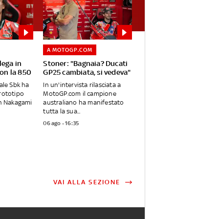
A MOTOGP.COM
lega in
Stoner: "Bagnaia? Ducati
con la 850
GP25 cambiata, si vedeva"
iale Sbk ha
In un'intervista rilasciata a
rototipo
MotoGP.com il campione
on Nakagami
australiano ha manifestato
tutta la sua...
06 ago - 16:35
VAI ALLA SEZIONE