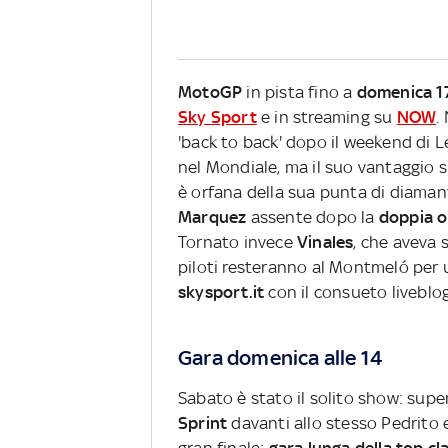
MotoGP
in pista fino a
domenica 1
Sky Sport
e in streaming su
NOW
.
'back to back' dopo il weekend di 
nel Mondiale, ma il suo vantaggio 
è orfana della sua punta di diaman
Marquez
assente dopo la
doppia o
Tornato invece
Vinales
, che aveva s
piloti resteranno al Montmeló per 
skysport.it
con il consueto livebl
Gara domenica alle 14
Sabato è stato il solito show: super
Sprint
davanti allo stesso Pedrito 