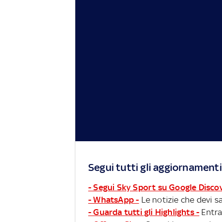
Segui tutti gli aggiornamenti
- Segui Sky Sport su Google Disco
- WhatsApp -
Le notizie che devi sa
- Guarda tutti gli Highlights -
Entra