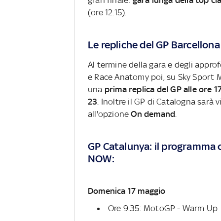
gran finale:
gara lunga della top cl
(ore 12.15).
Le repliche del GP Barcellon
Al termine della gara e degli appr
e Race Anatomy poi, su Sky Sport 
una
prima replica del GP alle ore 1
23
. Inoltre il GP di Catalogna sarà
all'opzione
On demand
.
GP Catalunya: il programma 
NOW:
Domenica 17 maggio
Ore 9.35: MotoGP - Warm Up