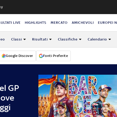
ky
SULTATI LIVE
HIGHLIGHTS
MERCATO
AMICHEVOLI
EUROPEI 
deo
Classi
Risultati
Classifiche
Calendario
Google Discover
Fonti Preferite
del GP
dove
ggi