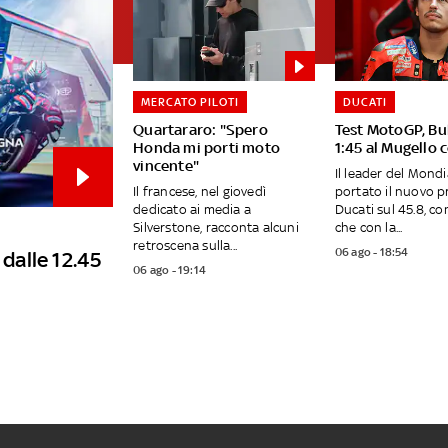
MERCATO PILOTI
DUCATI
Quartararo: "Spero
Test MotoGP, Bu
Honda mi porti moto
1:45 al Mugello 
vincente"
Il leader del Mond
Il francese, nel giovedì
portato il nuovo p
dedicato ai media a
Ducati sul 45.8, c
Silverstone, racconta alcuni
che con la...
retroscena sulla...
06 ago - 18:54
 dalle 12.45
06 ago - 19:14