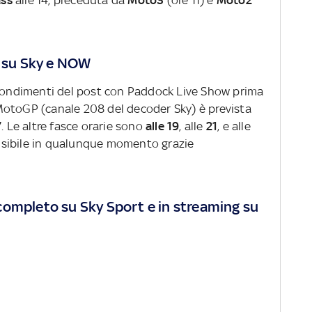
ass
alle 14, preceduta da
Moto3
(ore 11) e
Moto2
a su Sky e NOW
ofondimenti del post con Paddock Live Show prima
MotoGP (canale 208 del decoder Sky) è prevista
7
. Le altre fasce orarie sono
alle 19
, alle
21
, e alle
 visibile in qualunque momento grazie
completo su Sky Sport e in streaming su