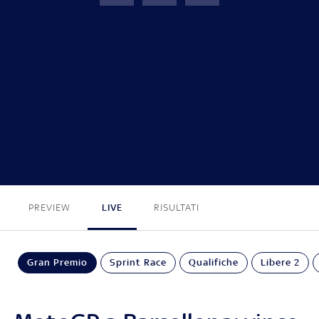
GP Catalunya
FINE
PREVIEW
LIVE
RISULTATI
Gran Premio
Sprint Race
Qualifiche
Libere 2