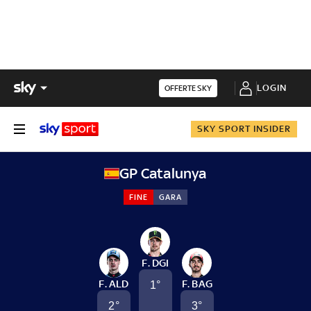
LOGIN
OFFERTE SKY
SKY SPORT INSIDER
GP Catalunya
FINE
GARA
F. DGI
F. ALD
F. BAG
1
°
2
°
3
°