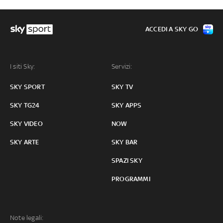
ACCEDI A SKY GO
I siti Sky:
Servizi:
SKY SPORT
SKY TV
SKY TG24
SKY APPS
SKY VIDEO
NOW
SKY ARTE
SKY BAR
SPAZI SKY
PROGRAMMI
Note legali: