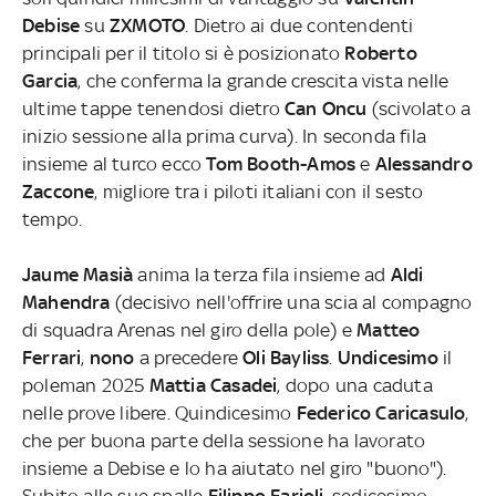
Debise
su
ZXMOTO
. Dietro ai due contendenti
principali per il titolo si è posizionato
Roberto
Garcia
, che conferma la grande crescita vista nelle
ultime tappe tenendosi dietro
Can Oncu
(scivolato a
inizio sessione alla prima curva). In seconda fila
insieme al turco ecco
Tom Booth-Amos
e
Alessandro
Zaccone
, migliore tra i piloti italiani con il sesto
tempo.
Jaume Masià
anima la terza fila insieme ad
Aldi
Mahendra
(decisivo nell'offrire una scia al compagno
di squadra Arenas nel giro della pole) e
Matteo
Ferrari
,
nono
a precedere
Oli Bayliss
.
Undicesimo
il
poleman 2025
Mattia Casadei
, dopo una caduta
nelle prove libere. Quindicesimo
Federico Caricasulo
,
che per buona parte della sessione ha lavorato
insieme a Debise e lo ha aiutato nel giro "buono").
Subito alle sue spalle
Filippo Farioli
, sedicesimo.