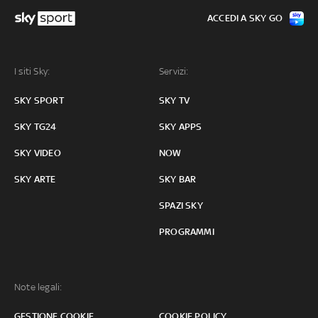
ACCEDI A SKY GO
I siti Sky:
Servizi:
SKY SPORT
SKY TV
SKY TG24
SKY APPS
SKY VIDEO
NOW
SKY ARTE
SKY BAR
SPAZI SKY
PROGRAMMI
Note legali:
GESTIONE COOKIE
COOKIE POLICY