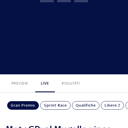
GP Italia
FINE
PREVIEW
LIVE
RISULTATI
Gran Premio
Sprint Race
Qualifiche
Libere 2