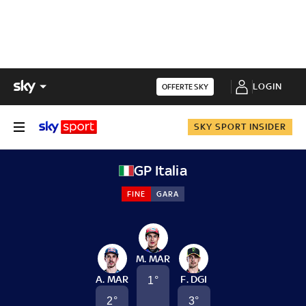
LOGIN
OFFERTE SKY
SKY SPORT INSIDER
GP Italia
FINE
GARA
M. MAR
A. MAR
F. DGI
1
°
2
°
3
°