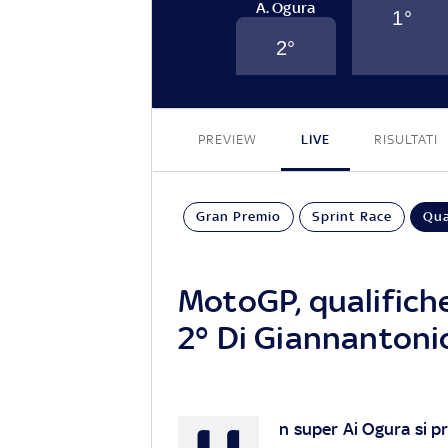
A. Ogura
1
°
2
°
PREVIEW
LIVE
RISULTATI
Gran Premio
Sprint Race
Qua
MotoGP, qualifiche
2° Di Giannantoni
n super Ai Ogura si pr