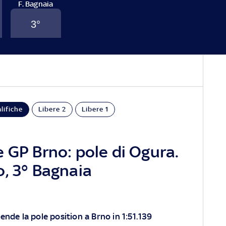
F. Bagnaia
3
°
GP Repubblica Ceca
FINE
GARA
lifiche
Libere 2
Libere 1
 GP Brno: pole di Ogura.
o, 3° Bagnaia
ende la pole position a Brno in 1:51.139