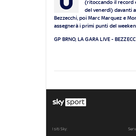
U
(ritoccando il record 
del venerdì) davanti 
Bezzecchi, poi Marc Marquez e Morei
assegnerà i primi punti del weeke
GP BRNO, LA GARA LIVE
-
BEZZECC
I siti Sky:
Serv