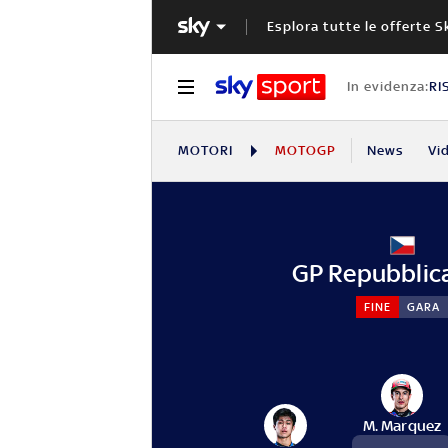
Esplora tutte le offerte S
In evidenza:
RI
MOTORI
MOTOGP
News
Vi
GP Repubblic
FINE
GARA
M. Marquez