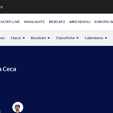
ky
SULTATI LIVE
HIGHLIGHTS
MERCATO
AMICHEVOLI
EUROPEI 
deo
Classi
Risultati
Classifiche
Calendario
a Ceca