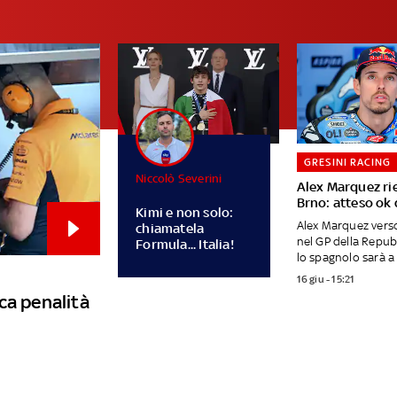
GRESINI RACING
Niccolò Severini
Alex Marquez ri
Brno: atteso ok 
Kimi e non solo:
Alex Marquez verso 
chiamatela
nel GP della Repub
Formula... Italia!
lo spagnolo sarà a 
16 giu - 15:21
ca penalità