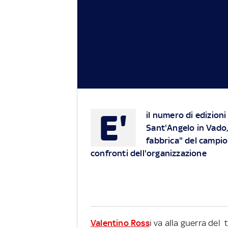
E'
il numero di edizioni 
Sant'Angelo in Vado, 
fabbrica" del campion
confronti dell'organizzazione
Valentino Ross
i va alla guerra del 