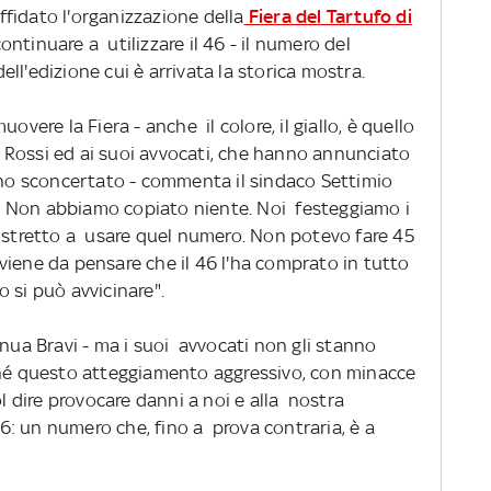
iffidato l'organizzazione della
Fiera del Tartufo di
ontinuare a utilizzare il 46 - il numero del
ll'edizione cui è arrivata la storica mostra.
overe la Fiera - anche il colore, il giallo, è quello
r' Rossi ed ai suoi avvocati, che hanno annunciato
ono sconcertato - commenta il sindaco Settimio
 Non abbiamo copiato niente. Noi festeggiamo i
costretto a usare quel numero. Non potevo fare 45
viene da pensare che il 46 l'ha comprato in tutto
 si può avvicinare".
inua Bravi - ma i suoi avvocati non gli stanno
ché questo atteggiamento aggressivo, con minacce
l dire provocare danni a noi e alla nostra
: un numero che, fino a prova contraria, è a