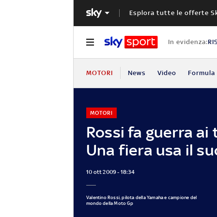
Esplora tutte le offerte S
In evidenza:
RI
MOTORI
News
Video
Formula 
MOTORI
Rossi fa guerra ai 
Una fiera usa il s
10 ott 2009 - 18:34
Valentino Rossi, pilota della Yamaha e campione del
mondo della Moto Gp