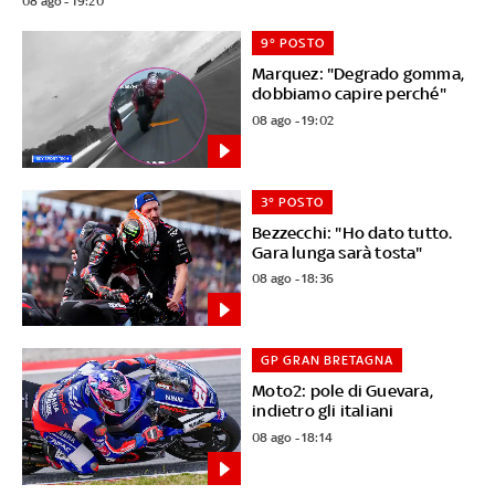
08 ago - 19:20
9° POSTO
Marquez: "Degrado gomma,
dobbiamo capire perché"
08 ago - 19:02
3° POSTO
Bezzecchi: "Ho dato tutto.
Gara lunga sarà tosta"
08 ago - 18:36
GP GRAN BRETAGNA
Moto2: pole di Guevara,
indietro gli italiani
08 ago - 18:14