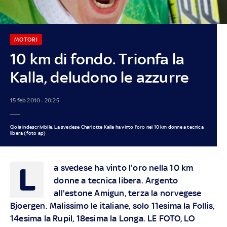
MOTORI
10 km di fondo. Trionfa la
Kalla, deludono le azzurre
15 feb 2010 - 20:25
Gioia indescrivibile. La svedese Charlotte Kalla ha vinto l'oro nei 10 km donne a tecnica
libera (foto ap)
L
a svedese ha vinto l'oro nella 10 km
donne a tecnica libera. Argento
all'estone Amigun, terza la norvegese
Bjoergen. Malissimo le italiane, solo 11esima la Follis,
14esima la Rupil, 18esima la Longa. LE FOTO, LO