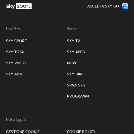
ACCEDI A SKY GO
I siti Sky:
Servizi:
SKY SPORT
SKY TV
SKY TG24
SKY APPS
SKY VIDEO
NOW
SKY ARTE
SKY BAR
SPAZI SKY
PROGRAMMI
Note legali:
GESTIONE COOKIE
COOKIE POLICY