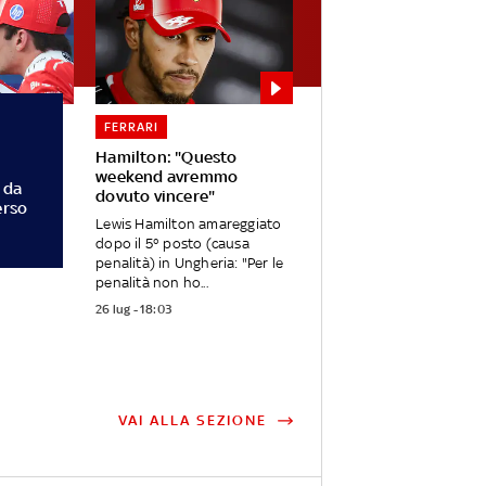
FERRARI
Hamilton: "Questo
weekend avremmo
a da
dovuto vincere"
erso
Lewis Hamilton amareggiato
dopo il 5° posto (causa
penalità) in Ungheria: "Per le
penalità non ho...
26 lug - 18:03
VAI ALLA SEZIONE