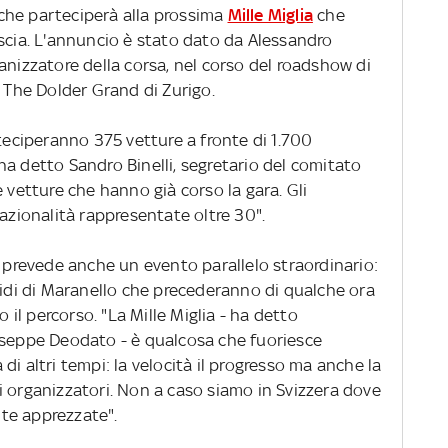
che parteciperà alla prossima
Mille Miglia
che
escia. L'annuncio è stato dato da Alessandro
anizzatore della corsa, nel corso del roadshow di
l The Dolder Grand di Zurigo.
rteciperanno 375 vetture a fronte di 1.700
a detto Sandro Binelli, segretario del comitato
 vetture che hanno già corso la gara. Gli
nazionalità rappresentate oltre 30".
, prevede anche un evento parallelo straordinario:
lidi di Maranello che precederanno di qualche ora
o il percorso. "La Mille Miglia - ha detto
useppe Deodato - è qualcosa che fuoriesce
a di altri tempi: la velocità il progresso ma anche la
 gli organizzatori. Non a caso siamo in Svizzera dove
te apprezzate".