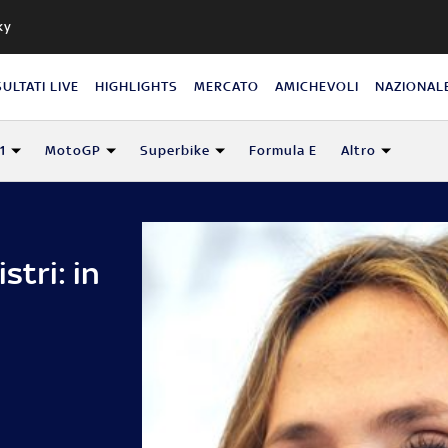
ky
SULTATI LIVE
HIGHLIGHTS
MERCATO
AMICHEVOLI
NAZIONAL
1
MotoGP
Superbike
Formula E
Altro
stri: in