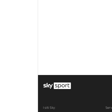
I siti Sky:
Serv