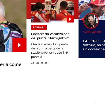
FERRARI
Carlo Vanzini
Leclerc: "In vacanza con
dei punti interrogativi"
La Ferrari er
Charles Leclerc fa il punto
vittoria, ha p
della prima parte della
un'occasione
stagione Ferrari dopo il 4°
posto di...
26 lug - 18:28
heria come