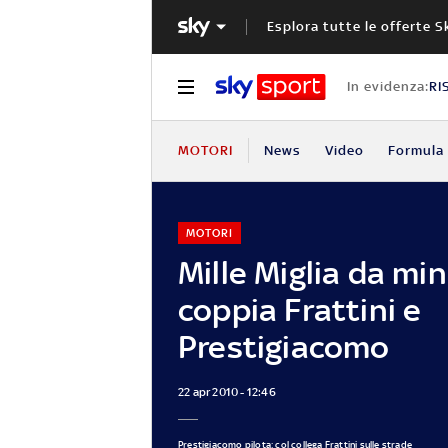
Esplora tutte le offerte S
In evidenza:
RI
MOTORI
News
Video
Formula 
MOTORI
Mille Miglia da mini
coppia Frattini e
Prestigiacomo
22 apr 2010 - 12:46
Prestigiacomo pilota: col collega Frattini sulle strade