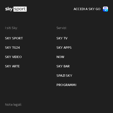
ACCEDI A SKY GO
I siti Sky:
Servizi:
SKY SPORT
SKY TV
SKY TG24
SKY APPS
SKY VIDEO
NOW
SKY ARTE
SKY BAR
SPAZI SKY
PROGRAMMI
Note legali: