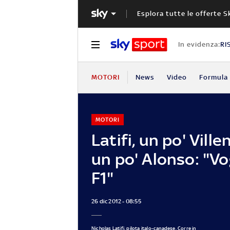
Esplora tutte le offerte S
In evidenza:
RI
MOTORI
News
Video
Formula 
MOTORI
Latifi, un po' Vill
un po' Alonso: "Vog
F1"
26 dic 2012 - 08:55
Nicholas Latifi, pilota italo-canadese. Corre in