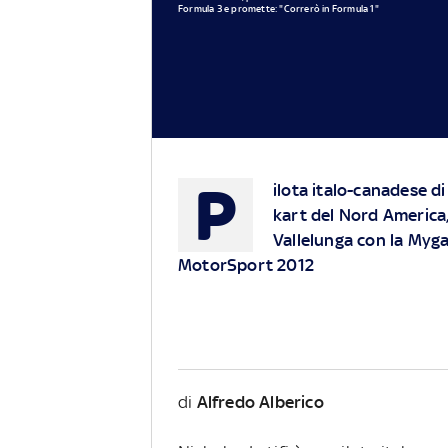
Formula 3 e promette: "Correrò in Formula 1"
P
ilota italo-canadese di
kart del Nord America,
Vallelunga con la Mygal
MotorSport 2012
di
Alfredo Alberico