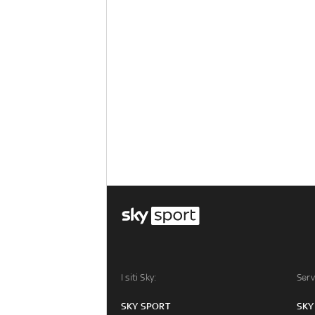
I siti Sky:
Serv
SKY SPORT
SKY