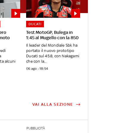
DUCATI
ero
Test MotoGP, Bulega in
 moto
1:45 al Mugello con la 850
Il leader del Mondiale Sbk ha
vedì
portato il nuovo prototipo
a
Ducati sul 45.8, con Nakagami
ta alcuni
che con la...
06 ago - 18:54
VAI ALLA SEZIONE
PUBBLICITÀ