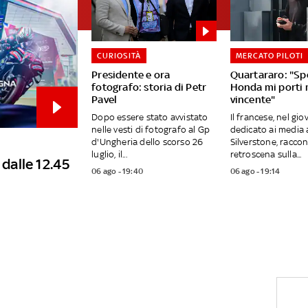
CURIOSITÀ
MERCATO PILOTI
Presidente e ora
Quartararo: "Sp
fotografo: storia di Petr
Honda mi porti
Pavel
vincente"
Dopo essere stato avvistato
Il francese, nel gio
nelle vesti di fotografo al Gp
dedicato ai media 
d'Ungheria dello scorso 26
Silverstone, raccon
luglio, il...
retroscena sulla...
 dalle 12.45
06 ago - 19:40
06 ago - 19:14