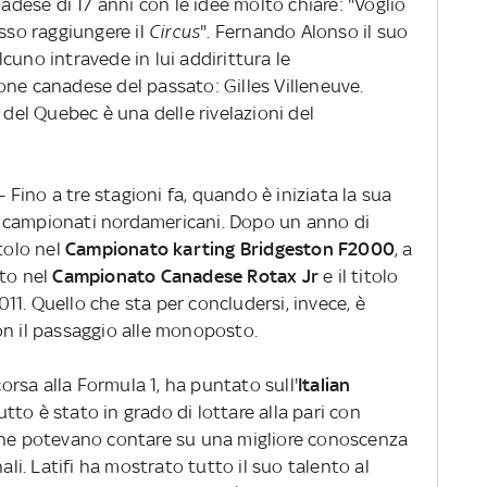
nadese di 17 anni con le idee molto chiare: "Voglio
osso raggiungere il
Circus
". Fernando Alonso il suo
cuno intravede in lui addirittura le
one canadese del passato: Gilles Villeneuve.
 del Quebec è una delle rivelazioni del
- Fino a tre stagioni fa, quando è iniziata la sua
nei campionati nordamericani. Dopo un anno di
tolo nel
Campionato karting Bridgeston F2000
, a
sto nel
Campionato Canadese Rotax Jr
e il titolo
011. Quello che sta per concludersi, invece, è
on il passaggio alle monoposto.
corsa alla Formula 1, ha puntato sull'
Italian
utto è stato in grado di lottare alla pari con
 che potevano contare su una migliore conoscenza
ali. Latifi ha mostrato tutto il suo talento al