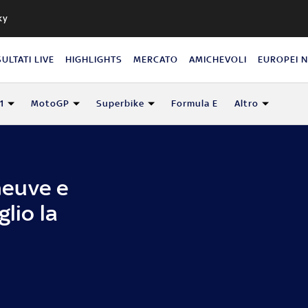
ky
SULTATI LIVE
HIGHLIGHTS
MERCATO
AMICHEVOLI
EUROPEI 
1
MotoGP
Superbike
Formula E
Altro
eneuve e
lio la