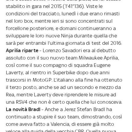
stabilito in gara nel 2015 (1’41”136). Viste le
condizioni del tracciato, lunedì i due erano rimasti
nel loro box, mentre ieri si sono concentrati sul
forcellone posteriore, e domani continueranno a
sviluppare le loro nuove Ninja durante quella che
sarà per entrambi l’ultima giornata di test del 2016.
Aprilia riparte
- Lorenzo Savadori era al debutto
assoluto con il suo nuovo team Milwaukee Aprilia,
così come il suo compagno di squadra Eugene
Laverty, al rientro in Superbike dopo due anni
trascorsi in MotoGP. L’italiano alla fine ha ottenuto
il terzo posto, anche se ad un secondo e mezzo da
Rea, mentre Laverty deve riprendere le misure ad
una RSV4 che non è certo quella che lui conosceva.
La novità Bradl
- Anche a Jerez Stefan Bradl ha
continuato a stupire il suo team, dimostrando, così
come aveva fatto a Valencia, di essere già molto
veloce alla guida della vecchia CBR. Quella nuova