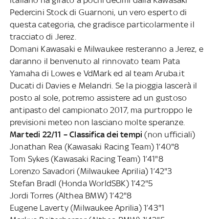
Pedercini Stock di Guarnoni, un vero esperto di
questa categoria, che gradisce particolarmente il
tracciato di Jerez.
Domani Kawasaki e Milwaukee resteranno a Jerez, e
daranno il benvenuto al rinnovato team Pata
Yamaha di Lowes e VdMark ed al team Aruba.it
Ducati di Davies e Melandri. Se la pioggia lascerà il
posto al sole, potremo assistere ad un gustoso
antipasto del campionato 2017, ma purtroppo le
previsioni meteo non lasciano molte speranze.
Martedi 22/11 – Classifica dei tempi
(non ufficiali)
Jonathan Rea (Kawasaki Racing Team) 1’40"8
Tom Sykes (Kawasaki Racing Team) 1’41"8
Lorenzo Savadori (Milwaukee Aprilia) 1’42"3
Stefan Bradl (Honda WorldSBK) 1’42"5
Jordi Torres (Althea BMW) 1’42"8
Eugene Laverty (Milwaukee Aprilia) 1’43"1