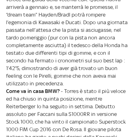
arriverà a gennaio e, se manterrà le promesse, il
“dream team” Hayden/Bradl potrà rompere
l’egemonia di Kawasaki e Ducati. Dopo una giornata
passata nell’attesa che la pista si asciugasse, nel
tardo pomeriggio (pur con la pista non ancora
completamente asciutta) il tedesco della Honda ha
testato due differenti tipi di gomme, e con il
secondo ha fermato i cronometri sul suo best lap :
1’42”5, dimostrando di aver già trovato un buon
feeling con le Pirelli, gomme che non aveva mai
utilizzato in precedenza.
Come va in casa BMW?
- Torres è stato il più veloce
ed ha chiuso in quinta posizione, mentre
Reiterberger lo ha seguito in settima. Debutto
assoluto per Faccani sulla S1000RR in versione
Stock 1000, che ha vinto il campionato Superstock
1000 FIM Cup 2016 con De Rosa. Il giovane pilota
italiano ha girato a pochi decimi dalla Kawasaki