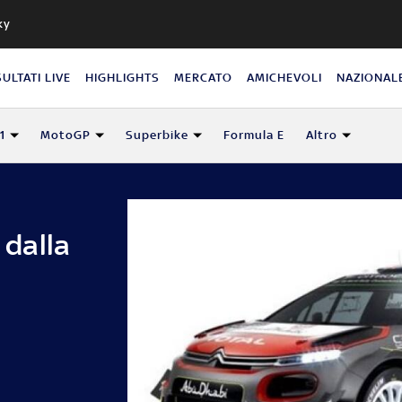
ky
SULTATI LIVE
HIGHLIGHTS
MERCATO
AMICHEVOLI
NAZIONAL
1
MotoGP
Superbike
Formula E
Altro
 dalla