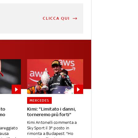
CLICCA QUI
MERCEDES
sto
Kimi: "Limitato i danni,
mmo
torneremo più forti"
Kimi Antonelli commenta a
areggiato
Sky Sport il 3° posto in
causa
rimonta a Budapest: "Ho