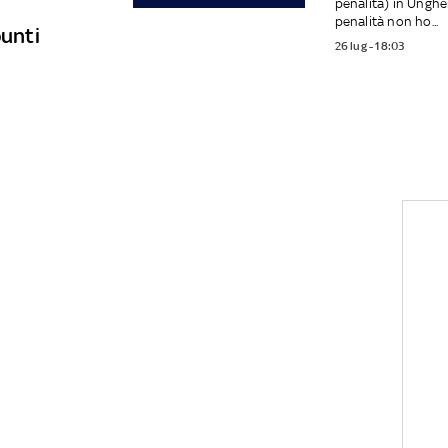
penalità) in Ungher
penalità non ho...
punti
26 lug - 18:03