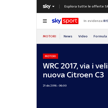
Esplora tutte le offerte S
In evidenza:
RI
MOTORI
News
Video
Formula 
MOTORI
WRC 2017, via i veli
nuova Citroen C3
21 dic 2016 - 06:00