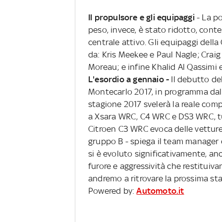
Il propulsore e gli equipaggi
- La po
peso, invece, è stato ridotto, cont
centrale attivo. Gli equipaggi del
da: Kris Meekee
e
Paul Nagle; Crai
Moreau; e infine Khalid Al Qassimi 
L'esordio a gennaio -
Il debutto de
Montecarlo 2017, in programma dal 
stagione 2017 svelerà la reale comp
a Xsara WRC, C4 WRC e DS3 WRC, tutt
Citroen C3 WRC evoca delle vetture 
gruppo B - spiega il team manager d
si è evoluto significativamente, anc
furore e aggressività che restituiv
andremo a ritrovare la prossima st
Powered by:
Automoto.it