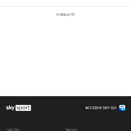
PUBBLICITÀ
ACCEDI A SKY GO
I siti Sky:
Servizi: