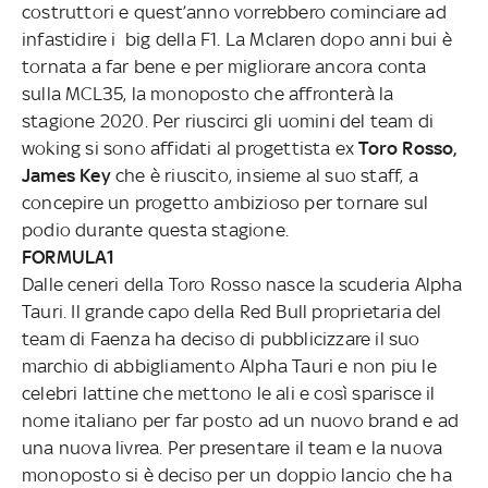
costruttori e quest’anno vorrebbero cominciare ad
infastidire i big della F1. La Mclaren dopo anni bui è
tornata a far bene e per migliorare ancora conta
sulla MCL35, la monoposto che affronterà la
stagione 2020. Per riuscirci gli uomini del team di
woking si sono affidati al progettista ex
Toro
Rosso
,
James
Key
che è riuscito, insieme al suo staff, a
concepire un progetto ambizioso per tornare sul
podio durante questa stagione.
FORMULA1
Dalle ceneri della Toro Rosso nasce la scuderia Alpha
Tauri. Il grande capo della Red Bull proprietaria del
team di Faenza ha deciso di pubblicizzare il suo
marchio di abbigliamento Alpha Tauri e non piu le
celebri lattine che mettono le ali e così sparisce il
nome italiano per far posto ad un nuovo brand e ad
una nuova livrea. Per presentare il team e la nuova
monoposto si è deciso per un doppio lancio che ha