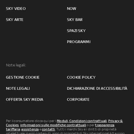
SKY VIDEO
NOW
SKY ARTE
SKY BAR
SPAZI SKY
PROGRAMMI
Note legali:
GESTIONE COOKIE
COOKIE POLICY
NOTE LEGALI
DICHIARAZIONE DI ACCESSIBILITÀ
OFFERTA SKY MEDIA
CORPORATE
Per il consumatore clicca qui per i
Moduli, Condizioni contrattuali
,
Privacy &
Cookies
,
informazioni sulle modifiche contrattuali
o per
trasparenza
tariffaria
,
assistenza
e
contatti
. Tutti i marchi Sky e i diritti di proprietà
intellettuale in essi contenuti, sono di proprietà di Sky international AG e sono