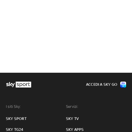
ACCEDI A SKY GO
I siti Sky:
Servizi:
SKY SPORT
SKY TV
SKY TG24
SKY APPS