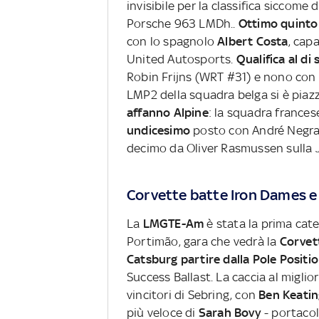
invisibile per la classifica siccome
Porsche 963 LMDh..
Ottimo quinto
con lo spagnolo
Albert Costa
, cap
United Autosports.
Qualifica al di
Robin Frijns (WRT #31) e nono con L
LMP2 della squadra belga si è piaz
affanno Alpine
: la squadra france
undicesimo
posto con André Negrao 
decimo da Oliver Rasmussen sulla 
Corvette batte Iron Dames e
La
LMGTE-Am
è stata la prima categ
Portimão, gara che vedrà la
Corvet
Catsburg partire dalla Pole Positi
Success Ballast. La caccia al migli
vincitori di Sebring, con
Ben Keating
più veloce di
Sarah Bovy
- portacol