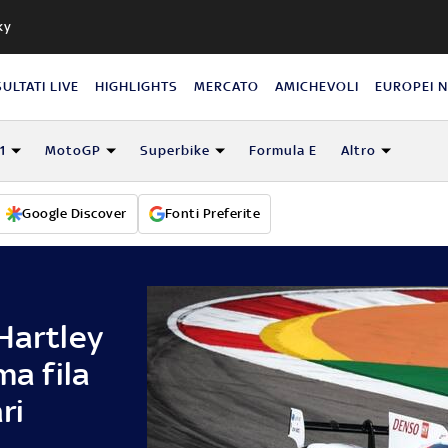
ky
SULTATI LIVE
HIGHLIGHTS
MERCATO
AMICHEVOLI
EUROPEI 
1
MotoGP
Superbike
Formula E
Altro
Google Discover
Fonti Preferite
Hartley
ma fila
ri