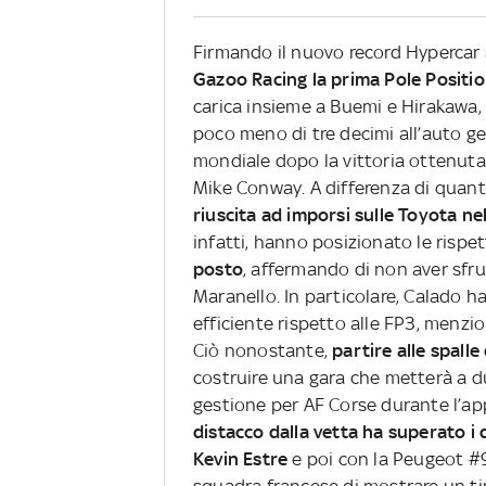
Firmando il nuovo record Hypercar
Gazoo Racing la prima Pole Positi
carica insieme a Buemi e Hirakawa, 
poco meno di tre decimi all’auto g
mondiale dopo la vittoria ottenuta
Mike Conway. A differenza di quant
riuscita ad imporsi sulle Toyota ne
infatti, hanno posizionato le risp
posto
, affermando di non aver sfru
Maranello. In particolare, Calado h
efficiente rispetto alle FP3, menzi
Ciò nonostante,
partire alle spalle
costruire una gara che metterà a du
gestione per AF Corse durante l’a
distacco dalla vetta ha superato i
Kevin Estre
e poi con la Peugeot #