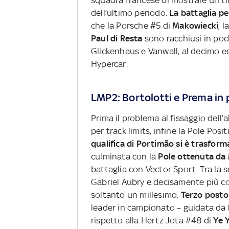
squadra francese di mostrare un tim
dell’ultimo periodo.
La battaglia pe
che la Porsche #5 di
Makowiecki
, l
Paul di Resta
sono racchiusi in poch
Glickenhaus e Vanwall, al decimo ed
Hypercar.
LMP2: Bortolotti e Prema in 
Prima il problema al fissaggio dell’
per track limits, infine la Pole Pos
qualifica di Portimão si è trasfor
culminata con la
Pole ottenuta da 
battaglia con Vector Sport. Tra la 
Gabriel Aubry e decisamente più co
soltanto un millesimo.
Terzo posto
leader in campionato – guidata da
rispetto alla Hertz Jota #48 di
Ye Y