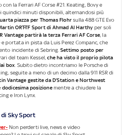
o con la Ferrari AF Corse #21. Keating, Bovy e
 quindici minuti disponibili, alternandosi più
uarta piazza per Thomas Flohr
sulla 488 GTE Evo
 Martin ORT-TF Sport di Ahmad Al Harthy
per soli
MR Vantage partirà la terza Ferrari AF Corse
, la
 e portata in pista da Luis Perez Companc, che
olento incidente di Sebring.
Settimo posto per
rari del team Kessel,
che ha visto il proprio pilota
dai box
. Subito dietro incontriamo le Porsche di
ng, seguite a meno di un decimo dalla 911 RSR di
in Vantage gestite da D’Station e Northwest
e dodicesima posizione
mentre a chiudere la
cing e Iron Lynx.
 di Sky Sport
ver-
Non perderti live, news e video
pere? Le trovi sul canale di Sky Sport