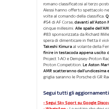
romano classificatosi al terzo post
Alessi hanno offerto spettacolo nei
volte al comando della classifica.
Q
#54 di AF Corse,
davanti all’Aston
cinque millesimi.
Alle spalle dell’A
#83 sponsorizzata da Richard Mille
spera di dimenticare in fretta il vi
Takeshi Kimura
al volante della Fer
finire in testacoda appena uscito 
Project 1-AO e Dempsey-Proton Raci
Proton Competition.
Le Aston Mart
AMR scatteranno dall’undicesima 
griglia saranno le Porsche di GR Ra
Segui tutti gli aggiornamenti
- Segui Sky Sport su Google Disco
- WhatsApp -
Le notizie che devi sa