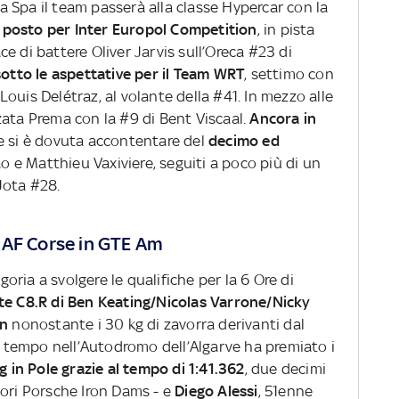
 da Spa il team passerà alla classe Hypercar con la
 posto per Inter Europol Competition
, in pista
ace di battere Oliver Jarvis sull’Oreca #23 di
 sotto le aspettative per il Team WRT
, settimo con
ouis Delétraz, al volante della #41. In mezzo alle
zata Prema con la #9 di Bent Viscaal.
Ancora in
se si è dovuta accontentare del
decimo ed
e Matthieu Vaxiviere, seguiti a poco più di un
Jota #28.
 AF Corse in GTE Am
oria a svolgere le qualifiche per la 6 Ore di
te C8.R di Ben Keating/Nicolas Varrone/Nicky
on
nonostante i 30 kg di zavorra derivanti dal
or tempo nell’Autodromo dell’Algarve ha premiato i
 in Pole grazie al tempo di 1:41.362
, due decimi
ori Porsche Iron Dams - e
Diego Alessi
, 51enne