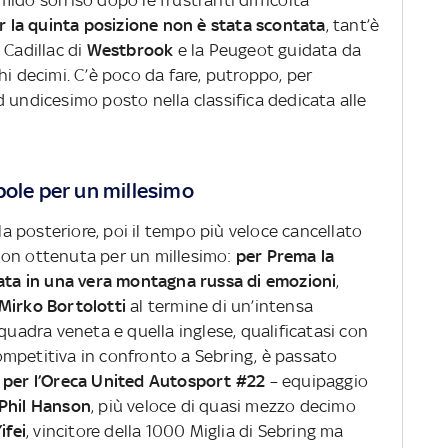
ido sorriso dopo le frustranti difficoltà
r la quinta posizione non è stata scontata
, tant’è
a Cadillac di
Westbrook
e la Peugeot guidata da
i decimi. C’è poco da fare, putroppo, per
 undicesimo posto nella classifica dedicata alle
pole per un millesimo
ala posteriore, poi il tempo più veloce cancellato
ition ottenuta per un millesimo:
per Prema la
mata in una vera montagna russa di emozioni
,
Mirko Bortolotti
al termine di un’intensa
squadra veneta e quella inglese, qualificatasi con
mpetitiva in confronto a Sebring, è passato
 per l’Oreca United Autosport #22
– equipaggio
Phil Hanson
, più veloce di quasi mezzo decimo
ifei
, vincitore della 1000 Miglia di Sebring ma