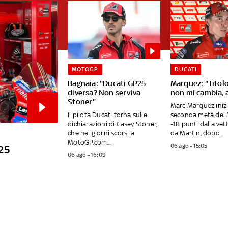
MOTOGP
DUCATI
Bagnaia: "Ducati GP25
Marquez: "Titolo
diversa? Non serviva
non mi cambia, ad
Stoner"
Marc Marquez inizi
Il pilota Ducati torna sulle
seconda metà del 
dichiarazioni di Casey Stoner,
-18 punti dalla ve
che nei giorni scorsi a
da Martin, dopo...
MotoGP.com...
06 ago - 15:05
25
06 ago - 16:09