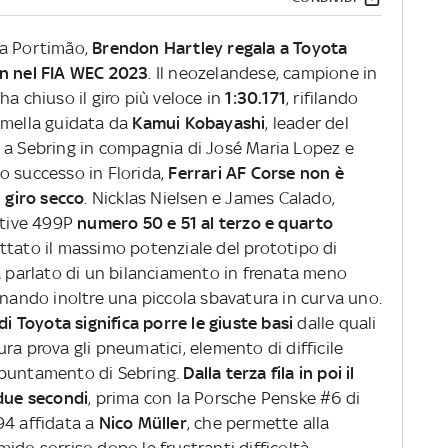
 a Portimão,
Brendon Hartley regala a Toyota
on nel FIA WEC 2023
. Il neozelandese, campione in
ha chiuso il giro più veloce in
1:30.171
, rifilando
emella guidata da
Kamui Kobayashi
, leader del
 a Sebring in compagnia di José Maria Lopez e
o successo in Florida,
Ferrari AF Corse non è
l giro secco
. Nicklas Nielsen e James Calado,
ettive 499P
numero 50 e 51 al terzo e quarto
ttato il massimo potenziale del prototipo di
a parlato di un bilanciamento in frenata meno
onando inoltre una piccola sbavatura in curva uno.
 di Toyota significa porre le giuste basi
dalle quali
ra prova gli pneumatici, elemento di difficile
ppuntamento di Sebring.
Dalla terza fila in poi il
 due secondi
, prima con la Porsche Penske #6 di
94 affidata a
Nico Müller
, che permette alla