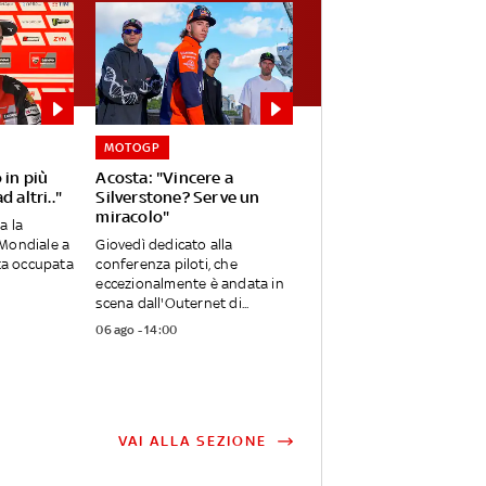
MOTOGP
 in più
Acosta: "Vincere a
 altri.."
Silverstone? Serve un
miracolo"
a la
Mondiale a
Giovedì dedicato alla
tta occupata
conferenza piloti, che
eccezionalmente è andata in
scena dall'Outernet di...
06 ago - 14:00
VAI ALLA SEZIONE