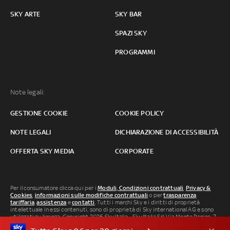
SKY ARTE
SKY BAR
SPAZI SKY
PROGRAMMI
Note legali:
GESTIONE COOKIE
COOKIE POLICY
NOTE LEGALI
DICHIARAZIONE DI ACCESSIBILITÀ
OFFERTA SKY MEDIA
CORPORATE
Per il consumatore clicca qui per i
Moduli, Condizioni contrattuali
,
Privacy &
Cookies
,
informazioni sulle modifiche contrattuali
o per
trasparenza
tariffaria
,
assistenza
e
contatti
. Tutti i marchi Sky e i diritti di proprietà
intellettuale in essi contenuti, sono di proprietà di Sky international AG e sono
utilizzati su licenza. Copyright 2026 Sky Italia - Sky Italia Srl Via Monte Penice, 7 -
20138 Milano P.IVA 04619241005. SkyTG24: ISSN 3035-1537 e SkySport: ISSN